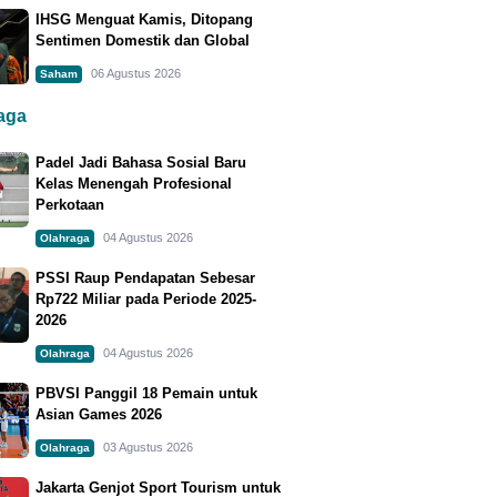
IHSG Menguat Kamis, Ditopang
Sentimen Domestik dan Global
06 Agustus 2026
Saham
raga
Padel Jadi Bahasa Sosial Baru
Kelas Menengah Profesional
Perkotaan
04 Agustus 2026
Olahraga
PSSI Raup Pendapatan Sebesar
Rp722 Miliar pada Periode 2025-
2026
04 Agustus 2026
Olahraga
PBVSI Panggil 18 Pemain untuk
Asian Games 2026
03 Agustus 2026
Olahraga
Jakarta Genjot Sport Tourism untuk