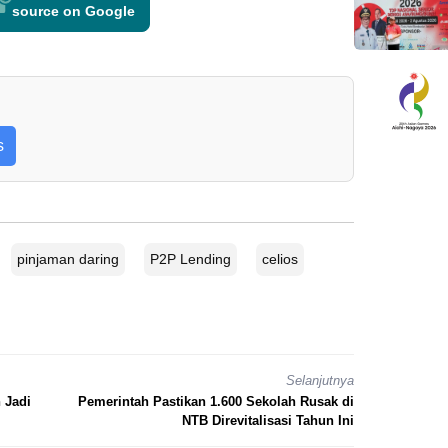
source on Google
s
pinjaman daring
P2P Lending
celios
Selanjutnya
 Jadi
Pemerintah Pastikan 1.600 Sekolah Rusak di
NTB Direvitalisasi Tahun Ini