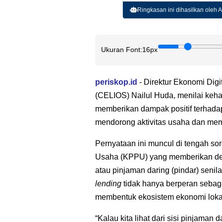
Ringkasan ini dihasilkan oleh AI
Ukuran Font:
16px
periskop.id
- Direktur Ekonomi Digi
(CELIOS) Nailul Huda, menilai kehad
memberikan dampak positif terhada
mendorong aktivitas usaha dan me
Pernyataan ini muncul di tengah s
Usaha (KPPU) yang memberikan den
atau pinjaman daring (pindar) senil
lending
tidak hanya berperan sebaga
membentuk ekosistem ekonomi lokal 
“Kalau kita lihat dari sisi pinjaman