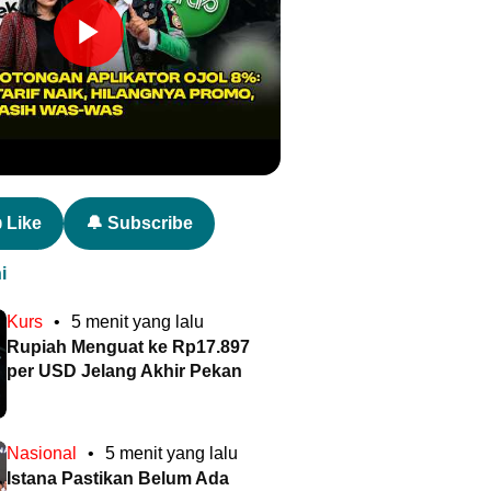
 Like
🔔 Subscribe
i
Kurs
•
5 menit yang lalu
Rupiah Menguat ke Rp17.897
per USD Jelang Akhir Pekan
Nasional
•
5 menit yang lalu
Istana Pastikan Belum Ada