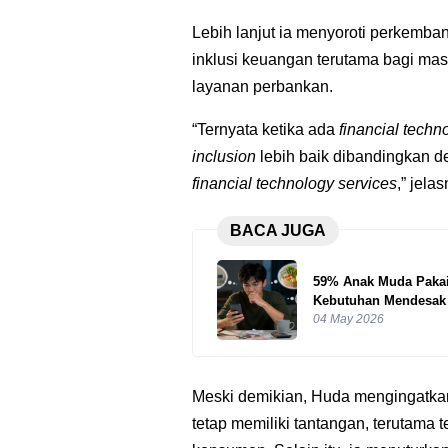
Lebih lanjut ia menyoroti perkemb
inklusi keuangan terutama bagi ma
layanan perbankan.
“Ternyata ketika ada
financial techn
inclusion
lebih baik dibandingkan d
financial technology services
,” jela
BACA JUGA
59% Anak Muda Pakai 
Kebutuhan Mendesak
04 May 2026
Meski demikian, Huda mengingatkan
tetap memiliki tantangan, terutama te