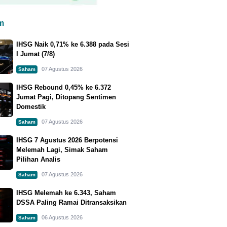
m
IHSG Naik 0,71% ke 6.388 pada Sesi
I Jumat (7/8)
07 Agustus 2026
Saham
IHSG Rebound 0,45% ke 6.372
Jumat Pagi, Ditopang Sentimen
Domestik
07 Agustus 2026
Saham
IHSG 7 Agustus 2026 Berpotensi
Melemah Lagi, Simak Saham
Pilihan Analis
07 Agustus 2026
Saham
IHSG Melemah ke 6.343, Saham
DSSA Paling Ramai Ditransaksikan
06 Agustus 2026
Saham