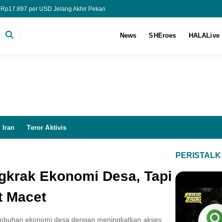
 Rp17.897 per USD Jelang Akhir Pekan
s Viral di Media Sosial, Cocok untuk RT hingga Sekolah
ha 6 LKM pada Semester I-2026
News
SHEroes
HALALive
 (PRDL) Anjlok 51,9% di Semester I-2026
 Iran
Teror Aktivis
PERISTALK
ngkrak Ekonomi Desa, Tapi
t Macet
rtumbuhan ekonomi desa dengan meningkatkan akses