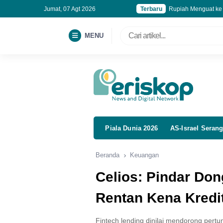
Jumat, 07 Agt 2026
Terbaru
Rupiah Menguat ke
15 Lomba 17 Agustu
OJK Cabut Izin Usa
MENU
Pendapatan Proline
Piala Dunia 2026
AS-Israel Serang
Beranda
Keuangan
Celios: Pindar Do
Rentan Kena Kredi
Fintech lending dinilai mendorong pe