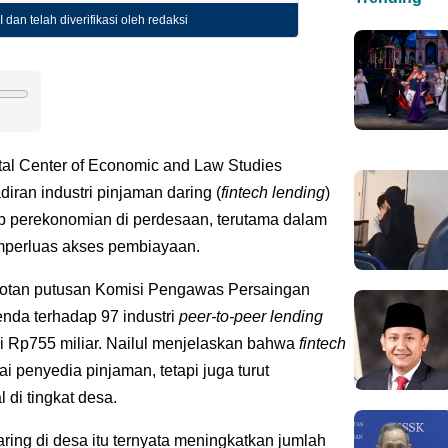
 dan telah diverifikasi oleh redaksi
tal Center of Economic and Law Studies
iran industri pinjaman daring (
fintech lending
)
p perekonomian di perdesaan, terutama dalam
mperluas akses pembiayaan.
orotan putusan Komisi Pengawas Persaingan
da terhadap 97 industri
peer-to-peer
lending
ai Rp755 miliar. Nailul menjelaskan bahwa
fintech
i penyedia pinjaman, tetapi juga turut
di tingkat desa.
 daring di desa itu ternyata meningkatkan jumlah