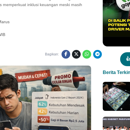
s memperkuat inklusi keuangan meski masih
 Marus
WIB
Bagikan:

Berita Terkin