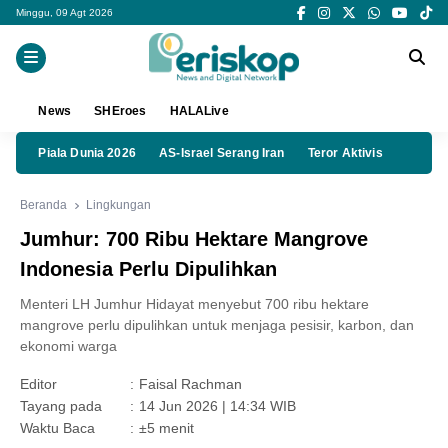
Minggu, 09 Agt 2026
News
SHEroes
HALALive
Piala Dunia 2026
AS-Israel Serang Iran
Teror Aktivis
Beranda
Lingkungan
Jumhur: 700 Ribu Hektare Mangrove
Indonesia Perlu Dipulihkan
Menteri LH Jumhur Hidayat menyebut 700 ribu hektare
mangrove perlu dipulihkan untuk menjaga pesisir, karbon, dan
ekonomi warga
Editor
:
Faisal Rachman
Tayang pada
:
14 Jun 2026 | 14:34 WIB
Waktu Baca
:
±5 menit