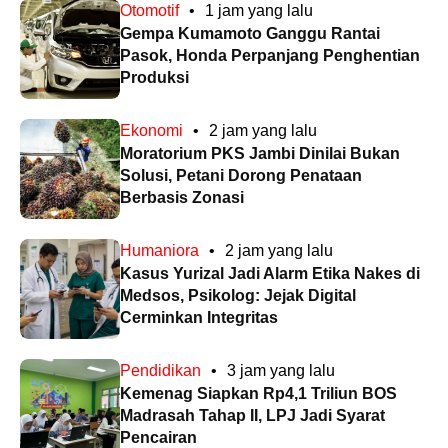
Otomotif
•
1 jam yang lalu
Gempa Kumamoto Ganggu Rantai
Pasok, Honda Perpanjang Penghentian
Produksi
Ekonomi
•
2 jam yang lalu
Moratorium PKS Jambi Dinilai Bukan
Solusi, Petani Dorong Penataan
Berbasis Zonasi
Humaniora
•
2 jam yang lalu
Kasus Yurizal Jadi Alarm Etika Nakes di
Medsos, Psikolog: Jejak Digital
Cerminkan Integritas
Pendidikan
•
3 jam yang lalu
Kemenag Siapkan Rp4,1 Triliun BOS
Madrasah Tahap II, LPJ Jadi Syarat
Pencairan