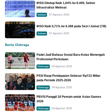
IHSG Ditutup Naik 1,04% ke 6.409, Sektor
Infrastruktur Melesat
07 Agustus 2026
Saham
IHSG Naik 0,71% ke 6.388 pada Sesi I Jumat (7/8)
07 Agustus 2026
Saham
Berita Olahraga
Padel Jadi Bahasa Sosial Baru Kelas Menengah
Profesional Perkotaan
04 Agustus 2026
Olahraga
PSSI Raup Pendapatan Sebesar Rp722 Miliar
pada Periode 2025-2026
04 Agustus 2026
Olahraga
PBVSI Panggil 18 Pemain untuk Asian Games
2026
03 Agustus 2026
Olahraga