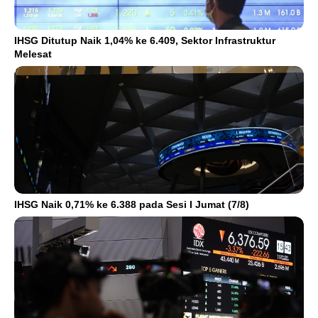
IHSG Ditutup Naik 1,04% ke 6.409, Sektor Infrastruktur
Melesat
IHSG Naik 0,71% ke 6.388 pada Sesi I Jumat (7/8)