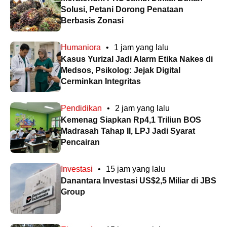
Solusi, Petani Dorong Penataan
Berbasis Zonasi
Humaniora
•
1 jam yang lalu
Kasus Yurizal Jadi Alarm Etika Nakes di
Medsos, Psikolog: Jejak Digital
Cerminkan Integritas
Pendidikan
•
2 jam yang lalu
Kemenag Siapkan Rp4,1 Triliun BOS
Madrasah Tahap II, LPJ Jadi Syarat
Pencairan
Investasi
•
15 jam yang lalu
Danantara Investasi US$2,5 Miliar di JBS
Group