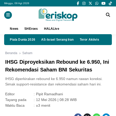
Minggu, 09 Agt 2026
News
SHEroes
HALALive
Piala Dunia 2026
AS-Israel Serang Iran
Teror Aktivis
Beranda
Saham
IHSG Diproyeksikan Rebound ke 6.950, Ini
Rekomendasi Saham BNI Sekuritas
IHSG diperkirakan rebound ke 6.950 namun rawan koreksi.
Simak support-resistance dan rekomendasi saham hari ini.
Editor
:
Pipit Ramadhani
Tayang pada
:
12 Mei 2026 | 08:28 WIB
Waktu Baca
:
±3 menit