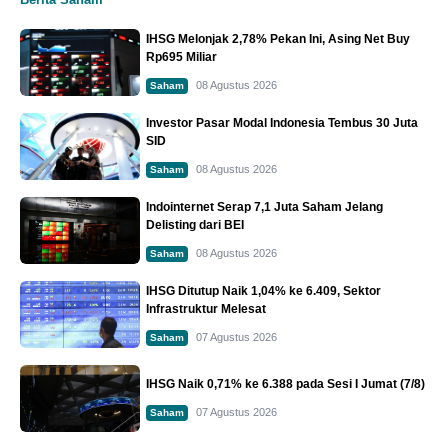
IHSG Melonjak 2,78% Pekan Ini, Asing Net Buy
Rp695 Miliar
08 Agustus 2026
Saham
Investor Pasar Modal Indonesia Tembus 30 Juta
SID
08 Agustus 2026
Saham
Indointernet Serap 7,1 Juta Saham Jelang
Delisting dari BEI
08 Agustus 2026
Saham
IHSG Ditutup Naik 1,04% ke 6.409, Sektor
Infrastruktur Melesat
07 Agustus 2026
Saham
IHSG Naik 0,71% ke 6.388 pada Sesi I Jumat (7/8)
07 Agustus 2026
Saham