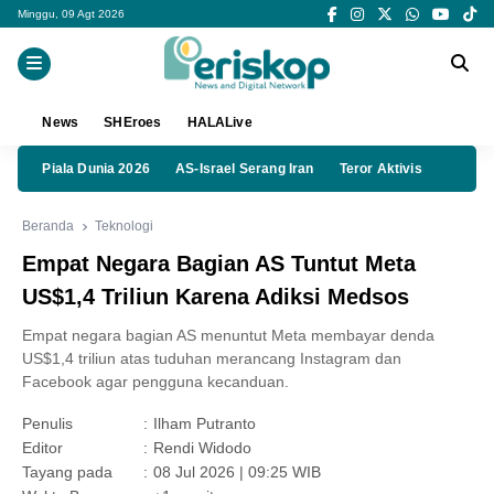
Minggu, 09 Agt 2026
News
SHEroes
HALALive
Piala Dunia 2026
AS-Israel Serang Iran
Teror Aktivis
Beranda
Teknologi
Empat Negara Bagian AS Tuntut Meta
US$1,4 Triliun Karena Adiksi Medsos
Empat negara bagian AS menuntut Meta membayar denda
US$1,4 triliun atas tuduhan merancang Instagram dan
Facebook agar pengguna kecanduan.
Penulis
:
Ilham Putranto
Editor
:
Rendi Widodo
Tayang pada
:
08 Jul 2026 | 09:25 WIB