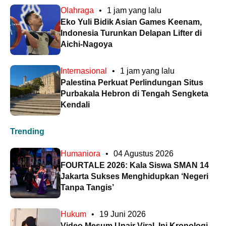
Olahraga
•
1 jam yang lalu
Eko Yuli Bidik Asian Games Keenam,
Indonesia Turunkan Delapan Lifter di
Aichi-Nagoya
Internasional
•
1 jam yang lalu
Palestina Perkuat Perlindungan Situs
Purbakala Hebron di Tengah Sengketa
Kendali
Trending
Humaniora
•
04 Agustus 2026
FOURTALE 2026: Kala Siswa SMAN 14
Jakarta Sukses Menghidupkan ‘Negeri
Tanpa Tangis’
Hukum
•
19 Juni 2026
Video Mesum Unair Viral, Ini Kronologi