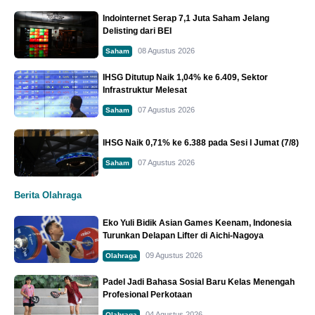
Indointernet Serap 7,1 Juta Saham Jelang
Delisting dari BEI
08 Agustus 2026
Saham
IHSG Ditutup Naik 1,04% ke 6.409, Sektor
Infrastruktur Melesat
07 Agustus 2026
Saham
IHSG Naik 0,71% ke 6.388 pada Sesi I Jumat (7/8)
07 Agustus 2026
Saham
Berita Olahraga
Eko Yuli Bidik Asian Games Keenam, Indonesia
Turunkan Delapan Lifter di Aichi-Nagoya
09 Agustus 2026
Olahraga
Padel Jadi Bahasa Sosial Baru Kelas Menengah
Profesional Perkotaan
04 Agustus 2026
Olahraga