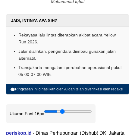
Muhammad Iqbal
JADI, INTINYA APA SIH?
Rekayasa lalu lintas diterapkan akibat acara Yellow
Run 2026.
Jalur dialihkan, pengendara diimbau gunakan jalan
alternatif.
Transjakarta mengalami perubahan operasional pukul
05.00-07.00 WIB.
Ringkasan ini dihasilkan oleh AI dan telah diverifikasi oleh redaksi
Ukuran Font:
16px
periskop.id
- Dinas Perhubungan (Dishub) DKI Jakarta