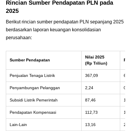
Rincian Sumber Pendapatan PLN pada
2025
Berikut rincian sumber pendapatan PLN sepanjang 2025
berdasarkan laporan keuangan konsolidasian
perusahaan:
Nilai 2025
Sumber Pendapatan
Pro
(Rp Triliun)
Penjualan Tenaga Listrik
367,09
63,
Penyambungan Pelanggan
2,24
0,3
Subsidi Listrik Pemerintah
87,46
15,
Pendapatan Kompensasi
112,73
19,
Lain-Lain
13,16
2,2