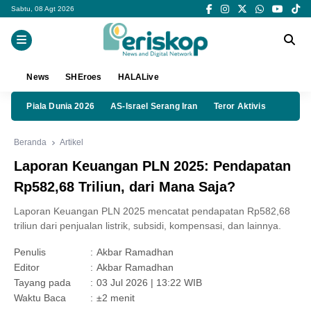
Sabtu, 08 Agt 2026
News
SHEroes
HALALive
Piala Dunia 2026
AS-Israel Serang Iran
Teror Aktivis
Beranda
Artikel
Laporan Keuangan PLN 2025: Pendapatan
Rp582,68 Triliun, dari Mana Saja?
Laporan Keuangan PLN 2025 mencatat pendapatan Rp582,68
triliun dari penjualan listrik, subsidi, kompensasi, dan lainnya.
Penulis
:
Akbar Ramadhan
Editor
:
Akbar Ramadhan
Tayang pada
:
03 Jul 2026 | 13:22 WIB
Waktu Baca
:
±2 menit