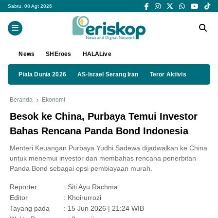
Sabtu, 08 Agt 2026
News
SHEroes
HALALive
Piala Dunia 2026
AS-Israel Serang Iran
Teror Aktivis
Beranda
Ekonomi
Besok ke China, Purbaya Temui Investor
Bahas Rencana Panda Bond Indonesia
Menteri Keuangan Purbaya Yudhi Sadewa dijadwalkan ke China
untuk menemui investor dan membahas rencana penerbitan
Panda Bond sebagai opsi pembiayaan murah.
Reporter
:
Siti Ayu Rachma
Editor
:
Khoirurrozi
Tayang pada
:
15 Jun 2026 | 21:24 WIB