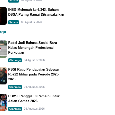
07 Agustus 2026
Saham
IHSG Melemah ke 6.343, Saham
DSSA Paling Ramai Ditransaksikan
06 Agustus 2026
Saham
raga
Padel Jadi Bahasa Sosial Baru
Kelas Menengah Profesional
Perkotaan
04 Agustus 2026
Olahraga
PSSI Raup Pendapatan Sebesar
Rp722 Miliar pada Periode 2025-
2026
04 Agustus 2026
Olahraga
PBVSI Panggil 18 Pemain untuk
Asian Games 2026
03 Agustus 2026
Olahraga