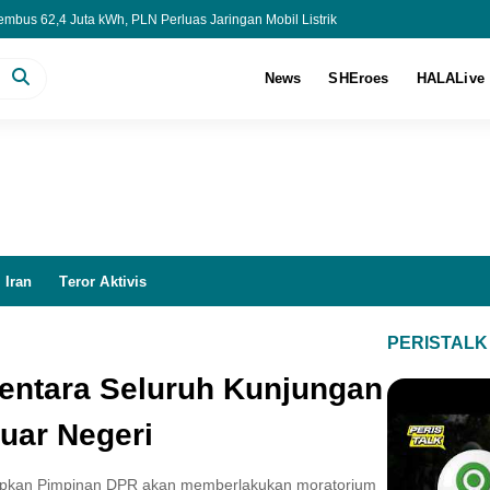
bus 62,4 Juta kWh, PLN Perluas Jaringan Mobil Listrik
HUT ke-81 RI Diperpanjang hingga 9 Agustus
a Dapur MBG, Ada yang Bolos hingga Terlibat Judol
News
SHEroes
HALALive
 Diproyeksi Tembus US$360 Miliar pada 2030
 Iran
Teror Aktivis
PERISTALK
entara Seluruh Kunjungan
uar Negeri
apkan Pimpinan DPR akan memberlakukan moratorium