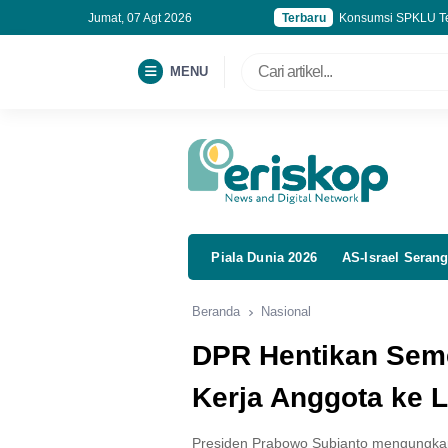
Jumat, 07 Agt 2026
Terbaru
Konsumsi SPKLU Tem
War Tiket Upacara 
BGN Pecat 66 Kepal
MENU
Ekonomi Digital RI
Piala Dunia 2026
AS-Israel Serang
Beranda
Nasional
DPR Hentikan Sem
Kerja Anggota ke L
Presiden Prabowo Subianto mengungk