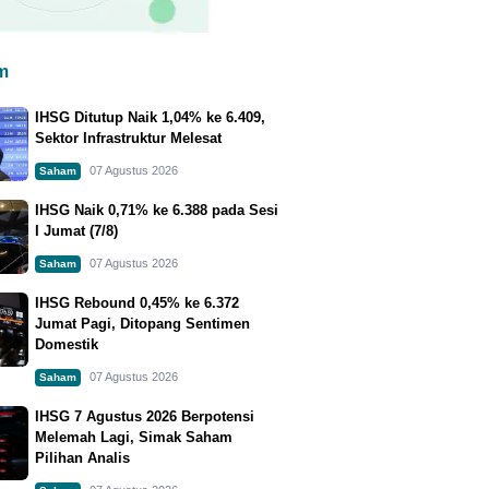
m
IHSG Ditutup Naik 1,04% ke 6.409,
Sektor Infrastruktur Melesat
07 Agustus 2026
Saham
IHSG Naik 0,71% ke 6.388 pada Sesi
I Jumat (7/8)
07 Agustus 2026
Saham
IHSG Rebound 0,45% ke 6.372
Jumat Pagi, Ditopang Sentimen
Domestik
07 Agustus 2026
Saham
IHSG 7 Agustus 2026 Berpotensi
Melemah Lagi, Simak Saham
Pilihan Analis