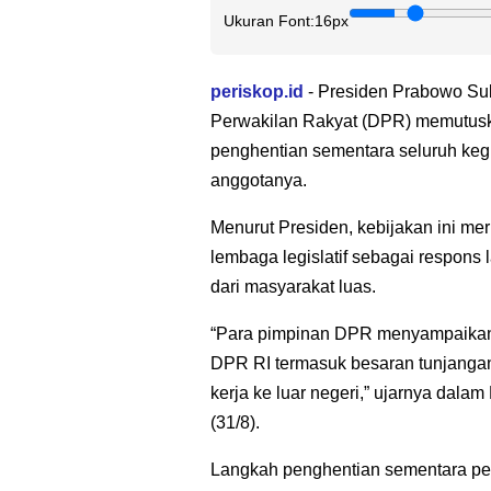
Ukuran Font:
16px
periskop.id
- Presiden Prabowo S
Perwakilan Rakyat (DPR) memutusk
penghentian sementara seluruh kegi
anggotanya.
Menurut Presiden, kebijakan ini me
lembaga legislatif sebagai respons 
dari masyarakat luas.
“Para pimpinan DPR menyampaikan 
DPR RI termasuk besaran tunjanga
kerja ke luar negeri,” ujarnya dalam
(31/8).
Langkah penghentian sementara perj