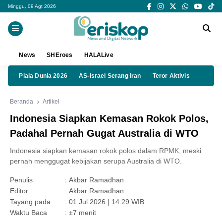
Minggu, 09 Agt 2026
News
SHEroes
HALALive
Piala Dunia 2026
AS-Israel Serang Iran
Teror Aktivis
Beranda
Artikel
Indonesia Siapkan Kemasan Rokok Polos,
Padahal Pernah Gugat Australia di WTO
Indonesia siapkan kemasan rokok polos dalam RPMK, meski
pernah menggugat kebijakan serupa Australia di WTO.
Penulis
:
Akbar Ramadhan
Editor
:
Akbar Ramadhan
Tayang pada
:
01 Jul 2026 | 14:29 WIB
Waktu Baca
:
±7 menit