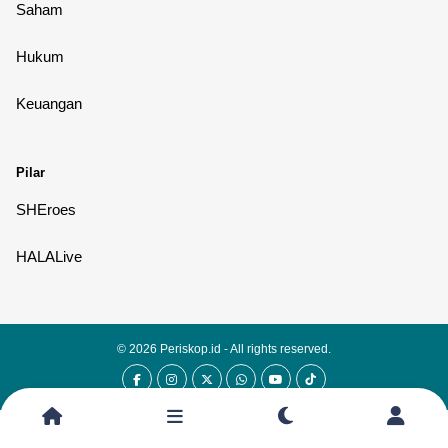
Saham
Hukum
Keuangan
Pilar
SHEroes
HALALive
© 2026
Periskop.id
- All rights reserved.