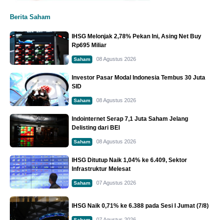
Berita Saham
IHSG Melonjak 2,78% Pekan Ini, Asing Net Buy
Rp695 Miliar
08 Agustus 2026
Saham
Investor Pasar Modal Indonesia Tembus 30 Juta
SID
08 Agustus 2026
Saham
Indointernet Serap 7,1 Juta Saham Jelang
Delisting dari BEI
08 Agustus 2026
Saham
IHSG Ditutup Naik 1,04% ke 6.409, Sektor
Infrastruktur Melesat
07 Agustus 2026
Saham
IHSG Naik 0,71% ke 6.388 pada Sesi I Jumat (7/8)
07 Agustus 2026
Saham