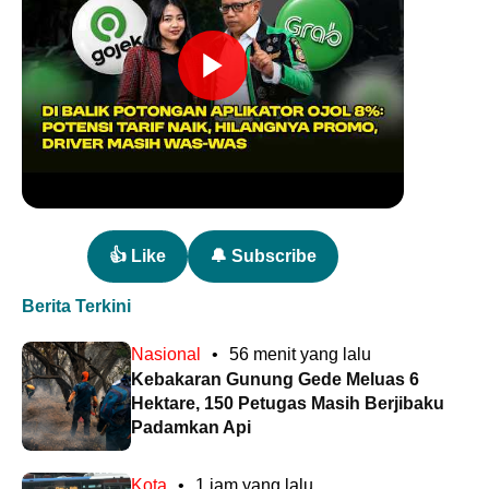
👍 Like
🔔 Subscribe
Berita Terkini
Nasional
•
56 menit yang lalu
Kebakaran Gunung Gede Meluas 6
Hektare, 150 Petugas Masih Berjibaku
Padamkan Api
Kota
•
1 jam yang lalu