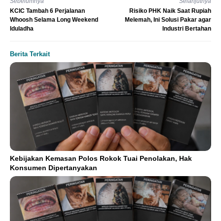
Sebelumnya
Selanjutnya
KCIC Tambah 6 Perjalanan
Risiko PHK Naik Saat Rupiah
Whoosh Selama Long Weekend
Melemah, Ini Solusi Pakar agar
Iduladha
Industri Bertahan
Berita Terkait
Kebijakan Kemasan Polos Rokok Tuai Penolakan, Hak
Konsumen Dipertanyakan