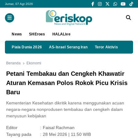
Jumat, 07 Agt 2026
News
SHEroes
HALALive
Piala Dunia 2026
AS-Israel Serang Iran
Teror Aktivis
Beranda
Ekonomi
Petani Tembakau dan Cengkeh Khawatir
Aturan Kemasan Polos Rokok Picu Krisis
Baru
Kementerian Kesehatan dikritik karena menggunakan acuan
negara-negara nonprodusen tembakau dan cengkeh dalam
menyusun kebijakan
Editor
:
Faisal Rachman
Tayang pada
:
28 Mei 2026 | 11:50 WIB