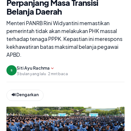
Perpanjang Masa Transisi
Belanja Daerah
Menteri PANRB Rini Widyantini memastikan
pemerintah tidak akan melakukan PHK massal
terhadap tenaga PPPK. Kepastian ini merespons
kekhawatiran batas maksimal belanja pegawai
APBD.
Tampilkan editor
Siti Ayu Rachma
S
3 bulan yang lalu · 2 mnt baca
🔊 Dengarkan