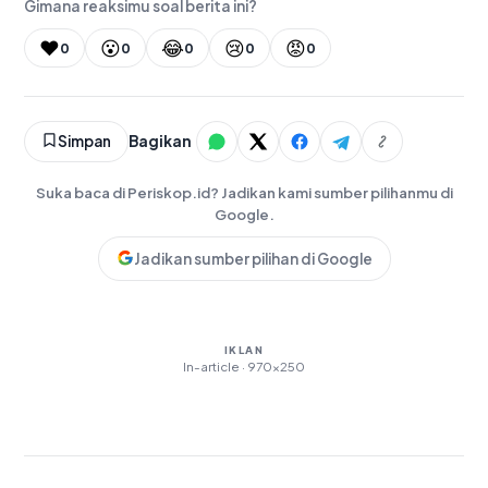
Gimana reaksimu soal berita ini?
❤️
😮
😂
😢
😡
0
0
0
0
0
Simpan
Bagikan
Suka baca di Periskop.id? Jadikan kami sumber pilihanmu di
Google.
Jadikan sumber pilihan di Google
IKLAN
In-article · 970×250