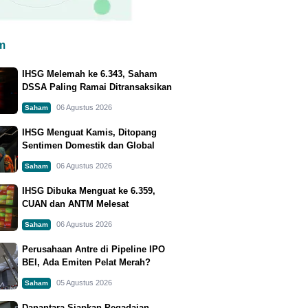
m
IHSG Melemah ke 6.343, Saham
DSSA Paling Ramai Ditransaksikan
06 Agustus 2026
Saham
IHSG Menguat Kamis, Ditopang
Sentimen Domestik dan Global
06 Agustus 2026
Saham
IHSG Dibuka Menguat ke 6.359,
CUAN dan ANTM Melesat
06 Agustus 2026
Saham
Perusahaan Antre di Pipeline IPO
BEI, Ada Emiten Pelat Merah?
05 Agustus 2026
Saham
Danantara Siapkan Pegadaian