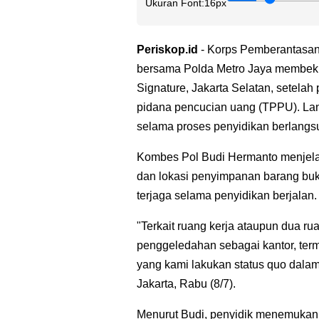
Ukuran Font:
16px
Periskop.id
- Korps Pemberantasan 
bersama Polda Metro Jaya membekuk
Signature, Jakarta Selatan, setela
pidana pencucian uang (TPPU). Lan
selama proses penyidikan berlangs
Kombes Pol Budi Hermanto menjelas
dan lokasi penyimpanan barang bukt
terjaga selama penyidikan berjalan.
"Terkait ruang kerja ataupun dua ru
penggeledahan sebagai kantor, ter
yang kami lakukan status quo dalam
Jakarta, Rabu (8/7).
Menurut Budi, penyidik menemukan 