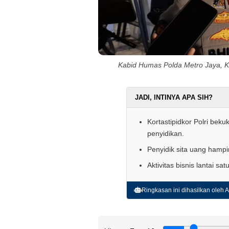
Kabid Humas Polda Metro Jaya, 
JADI, INTINYA APA SIH?
Kortastipidkor Polri bek
penyidikan.
Penyidik sita uang hampir
Aktivitas bisnis lantai sa
Ringkasan ini dihasilkan oleh AI