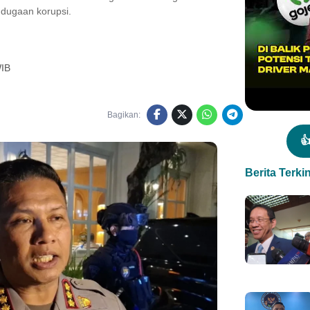
 dugaan korupsi.
WIB
Bagikan:

Berita Terkin