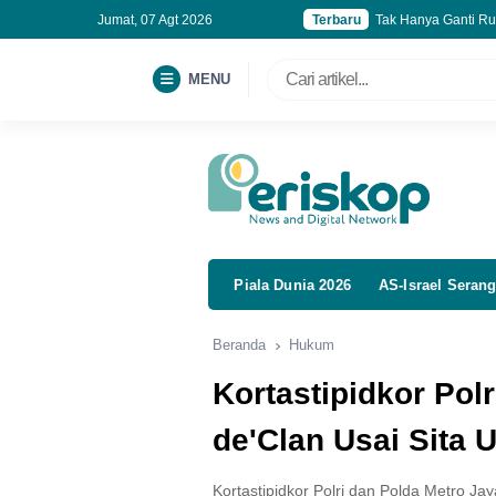
Jumat, 07 Agt 2026
Terbaru
Tak Hanya Ganti Ru
Kebut Program MBG
BGN Rapikan 6 Jut
MENU
Roblox Family Zone 
Piala Dunia 2026
AS-Israel Serang
Beranda
Hukum
Kortastipidkor Pol
de'Clan Usai Sita 
Kortastipidkor Polri dan Polda Metro J