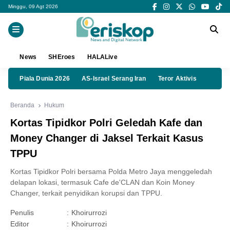
Minggu, 09 Agt 2026
News
SHEroes
HALALive
Piala Dunia 2026
AS-Israel Serang Iran
Teror Aktivis
Beranda
Hukum
Kortas Tipidkor Polri Geledah Kafe dan
Money Changer di Jaksel Terkait Kasus
TPPU
Kortas Tipidkor Polri bersama Polda Metro Jaya menggeledah
delapan lokasi, termasuk Cafe de'CLAN dan Koin Money
Changer, terkait penyidikan korupsi dan TPPU.
Penulis
:
Khoirurrozi
Editor
:
Khoirurrozi