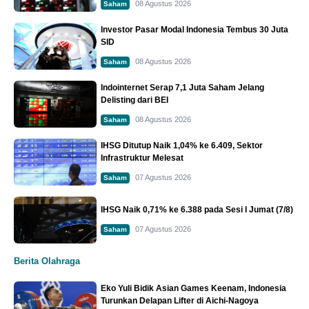
08 Agustus 2026
Saham
Investor Pasar Modal Indonesia Tembus 30 Juta
SID
08 Agustus 2026
Saham
Indointernet Serap 7,1 Juta Saham Jelang
Delisting dari BEI
08 Agustus 2026
Saham
IHSG Ditutup Naik 1,04% ke 6.409, Sektor
Infrastruktur Melesat
07 Agustus 2026
Saham
IHSG Naik 0,71% ke 6.388 pada Sesi I Jumat (7/8)
07 Agustus 2026
Saham
Berita Olahraga
Eko Yuli Bidik Asian Games Keenam, Indonesia
Turunkan Delapan Lifter di Aichi-Nagoya