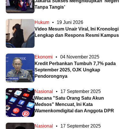
Jakarta Sukses Menghidupkan ‘Negeri
Tanpa Tangis’
Hukum
•
19 Juni 2026
Video Mesum Unair Viral, Ini Kronologi
Lengkap dan Respons Resmi Kampus
Ekonomi
•
04 November 2025
Kredit Perbankan Tumbuh 7,7% pada
September 2025, OJK Ungkap
Pendorongnya
Nasional
•
17 September 2025
Wacana "Satu Orang Satu Akun
Medsos" Mencuat, Ini Kata
Wamenkomdigital dan Anggota DPR
Nasional
•
17 September 2025