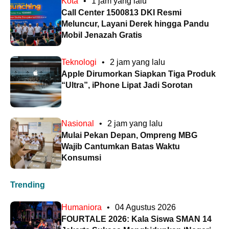
Kota
•
1 jam yang lalu
Call Center 1500813 DKI Resmi
Meluncur, Layani Derek hingga Pandu
Mobil Jenazah Gratis
Teknologi
•
2 jam yang lalu
Apple Dirumorkan Siapkan Tiga Produk
“Ultra”, iPhone Lipat Jadi Sorotan
Nasional
•
2 jam yang lalu
Mulai Pekan Depan, Ompreng MBG
Wajib Cantumkan Batas Waktu
Konsumsi
Trending
Humaniora
•
04 Agustus 2026
FOURTALE 2026: Kala Siswa SMAN 14