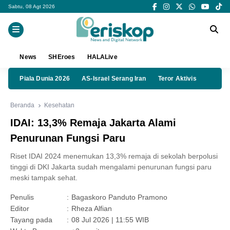
Sabtu, 08 Agt 2026
News
SHEroes
HALALive
Piala Dunia 2026
AS-Israel Serang Iran
Teror Aktivis
Beranda
Kesehatan
IDAI: 13,3% Remaja Jakarta Alami
Penurunan Fungsi Paru
Riset IDAI 2024 menemukan 13,3% remaja di sekolah berpolusi
tinggi di DKI Jakarta sudah mengalami penurunan fungsi paru
meski tampak sehat.
Penulis
:
Bagaskoro Panduto Pramono
Editor
:
Rheza Alfian
Tayang pada
:
08 Jul 2026 | 11:55 WIB