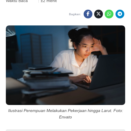
Waktu Baca
:
±2 menit
Bagikan:
Ilustrasi Perempuan Melakukan Pekerjaan hingga Larut. Foto:
Envato