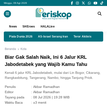
Minggu, 09 Agt 2026
News
SHEroes
HALALive
Piala Dunia 2026
AS-Israel Serang Iran
Teror Aktivis
Beranda
Kota
Biar Gak Salah Naik, Ini 6 Jalur KRL
Jabodetabek yang Wajib Kamu Tahu
Kenali 6 jalur KRL Jabodetabek, mulai dari Lin Bogor, Cikarang,
Rangkasbitung, Tangerang, Nambo, hingga Tanjung Priok.
Penulis
:
Akbar Ramadhan
Editor
:
Akbar Ramadhan
Tayang pada
:
08 Jul 2026 | 19:28 WIB
Waktu Baca
:
±3 menit