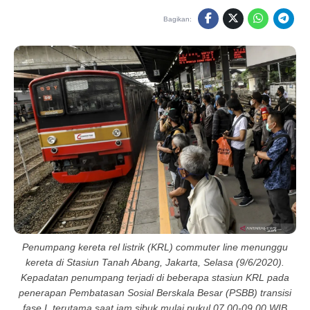
Bagikan:
Penumpang kereta rel listrik (KRL) commuter line menunggu
kereta di Stasiun Tanah Abang, Jakarta, Selasa (9/6/2020).
Kepadatan penumpang terjadi di beberapa stasiun KRL pada
penerapan Pembatasan Sosial Berskala Besar (PSBB) transisi
fase I, terutama saat jam sibuk mulai pukul 07.00-09.00 WIB