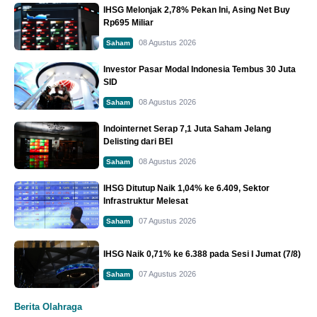
IHSG Melonjak 2,78% Pekan Ini, Asing Net Buy
Rp695 Miliar
08 Agustus 2026
Saham
Investor Pasar Modal Indonesia Tembus 30 Juta
SID
08 Agustus 2026
Saham
Indointernet Serap 7,1 Juta Saham Jelang
Delisting dari BEI
08 Agustus 2026
Saham
IHSG Ditutup Naik 1,04% ke 6.409, Sektor
Infrastruktur Melesat
07 Agustus 2026
Saham
IHSG Naik 0,71% ke 6.388 pada Sesi I Jumat (7/8)
07 Agustus 2026
Saham
Berita Olahraga