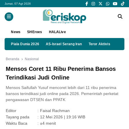
Jumat, 07 Agt 2026
News
SHEroes
HALALive
Piala Dunia 2026
AS-Israel Serang Iran
Teror Aktivis
Beranda
Nasional
Mensos Coret 11 Ribu Penerima Bansos
Terindikasi Judi Online
Mensos Saifullah Yusuf mencoret lebih dari 11 ribu penerima
bansos terindikasi judi online pada 2026. Pemerintah perketat
pengawasan DTSEN dan PPATK
Editor
:
Faisal Rachman
Tayang pada
:
12 Mei 2026 | 19:16 WIB
Waktu Baca
:
±4 menit