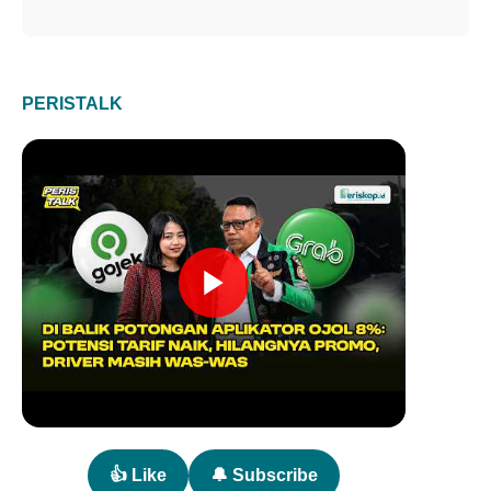
PERISTALK
👍 Like
🔔 Subscribe