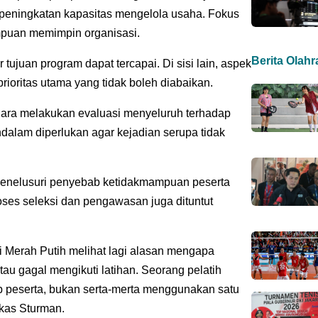
 peningkatan kapasitas mengelola usaha. Fokus
puan memimpin organisasi.
Berita Olah
ar tujuan program dapat tercapai. Di sisi lain, aspek
rioritas utama yang tidak boleh diabaikan.
ggara melakukan evaluasi menyeluruh terhadap
endalam diperlukan agar kejadian serupa tidak
enelusuri penyebab ketidakmampuan peserta
ses seleksi dan pengawasan juga dituntut
i Merah Putih melihat lagi alasan mengapa
tau gagal mengikuti latihan. Seorang pelatih
p peserta, bukan serta-merta menggunakan satu
gkas Sturman.