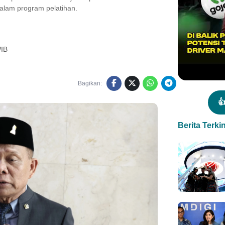
alam program pelatihan.
WIB
Bagikan:

Berita Terkin