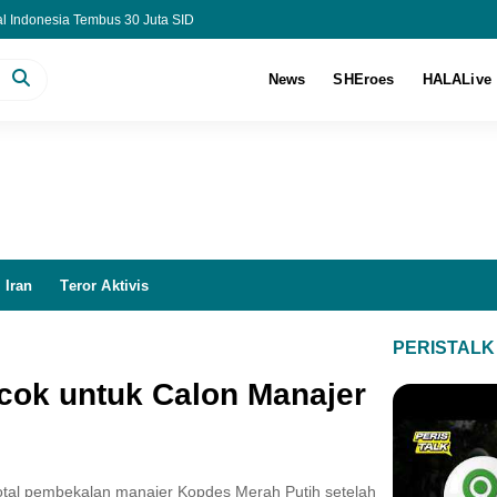
al Indonesia Tembus 30 Juta SID
Bapenda DKI Dirawat di RSUD Tarakan
I Factory 1 GW Terbesar di Asia Tenggara
News
SHEroes
HALALive
an SLHS Jadi Syarat Mutlak SPPG
 Iran
Teror Aktivis
PERISTALK
ocok untuk Calon Manajer
otal pembekalan manajer Kopdes Merah Putih setelah