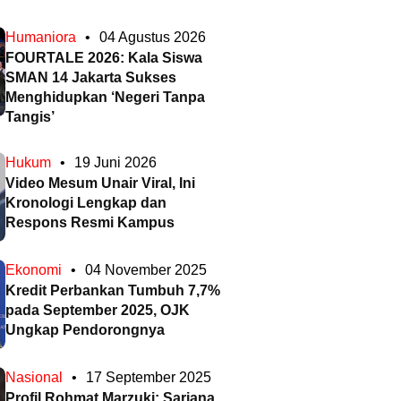
Humaniora
•
04 Agustus 2026
FOURTALE 2026: Kala Siswa
SMAN 14 Jakarta Sukses
Menghidupkan ‘Negeri Tanpa
Tangis’
Hukum
•
19 Juni 2026
Video Mesum Unair Viral, Ini
Kronologi Lengkap dan
Respons Resmi Kampus
Ekonomi
•
04 November 2025
Kredit Perbankan Tumbuh 7,7%
pada September 2025, OJK
Ungkap Pendorongnya
Nasional
•
17 September 2025
Profil Rohmat Marzuki: Sarjana