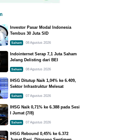
m
Investor Pasar Modal Indonesia
Tembus 30 Juta SID
08 Agustus 2026
Saham
Indointernet Serap 7,1 Juta Saham
Jelang Delisting dari BEI
08 Agustus 2026
Saham
IHSG Ditutup Naik 1,04% ke 6.409,
Sektor Infrastruktur Melesat
07 Agustus 2026
Saham
IHSG Naik 0,71% ke 6.388 pada Sesi
I Jumat (7/8)
07 Agustus 2026
Saham
IHSG Rebound 0,45% ke 6.372
Jumat Pagi, Ditopang Sentimen