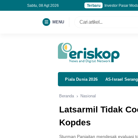
Sabtu, 08 Agt 2026
Terbaru
Investor Pasar Mod
Korban Kebakaran 
Indonesia Bangun A
MENU
Kepala BGN Tegasm
Piala Dunia 2026
AS-Israel Serang
Beranda
Nasional
Latsarmil Tidak C
Kopdes
Sturman Panjaitan mendesak evaluasi t