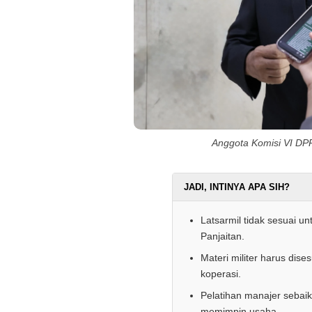
Anggota Komisi VI DPR
JADI, INTINYA APA SIH?
Latsarmil tidak sesuai u
Panjaitan.
Materi militer harus dis
koperasi.
Pelatihan manajer sebai
memimpin usaha.