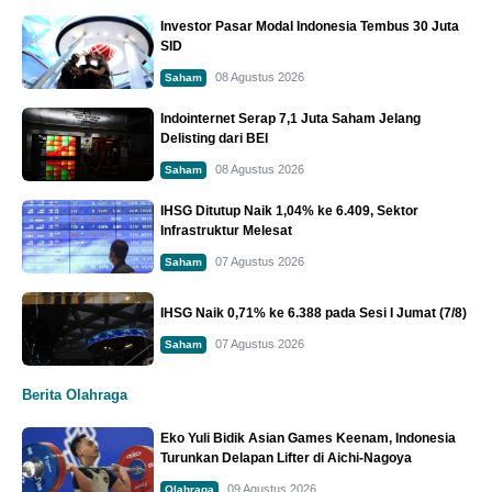
Investor Pasar Modal Indonesia Tembus 30 Juta
SID
08 Agustus 2026
Saham
Indointernet Serap 7,1 Juta Saham Jelang
Delisting dari BEI
08 Agustus 2026
Saham
IHSG Ditutup Naik 1,04% ke 6.409, Sektor
Infrastruktur Melesat
07 Agustus 2026
Saham
IHSG Naik 0,71% ke 6.388 pada Sesi I Jumat (7/8)
07 Agustus 2026
Saham
Berita Olahraga
Eko Yuli Bidik Asian Games Keenam, Indonesia
Turunkan Delapan Lifter di Aichi-Nagoya
09 Agustus 2026
Olahraga