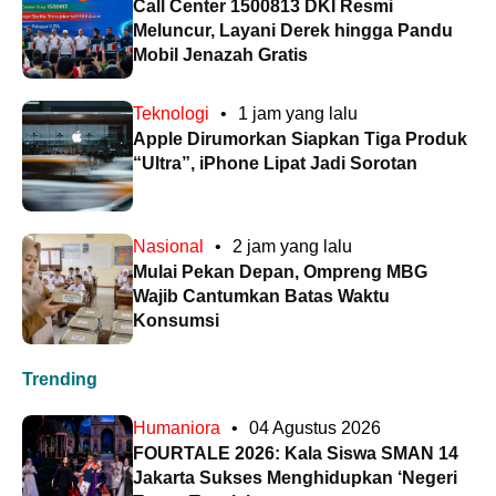
Call Center 1500813 DKI Resmi
Meluncur, Layani Derek hingga Pandu
Mobil Jenazah Gratis
Teknologi
•
1 jam yang lalu
Apple Dirumorkan Siapkan Tiga Produk
“Ultra”, iPhone Lipat Jadi Sorotan
Nasional
•
2 jam yang lalu
Mulai Pekan Depan, Ompreng MBG
Wajib Cantumkan Batas Waktu
Konsumsi
Trending
Humaniora
•
04 Agustus 2026
FOURTALE 2026: Kala Siswa SMAN 14
Jakarta Sukses Menghidupkan ‘Negeri