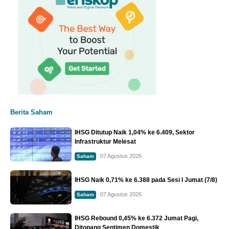
Berita Saham
IHSG Ditutup Naik 1,04% ke 6.409, Sektor
Infrastruktur Melesat
07 Agustus 2026
Saham
IHSG Naik 0,71% ke 6.388 pada Sesi I Jumat (7/8)
07 Agustus 2026
Saham
IHSG Rebound 0,45% ke 6.372 Jumat Pagi,
Ditopang Sentimen Domestik