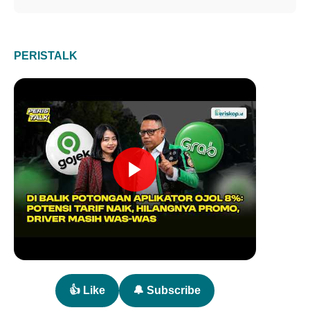
PERISTALK
👍 Like
🔔 Subscribe