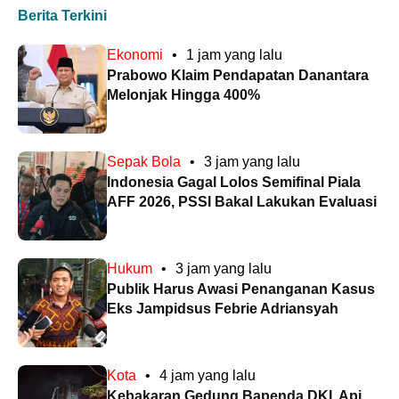
Berita Terkini
Ekonomi
•
1 jam yang lalu
Prabowo Klaim Pendapatan Danantara
Melonjak Hingga 400%
Sepak Bola
•
3 jam yang lalu
Indonesia Gagal Lolos Semifinal Piala
AFF 2026, PSSI Bakal Lakukan Evaluasi
Hukum
•
3 jam yang lalu
Publik Harus Awasi Penanganan Kasus
Eks Jampidsus Febrie Adriansyah
Kota
•
4 jam yang lalu
Kebakaran Gedung Bapenda DKI, Api