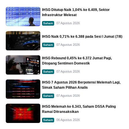
IHSG Ditutup Naik 1,04% ke 6.409, Sektor
Infrastruktur Melesat
07 Agustus 2026
Saham
IHSG Naik 0,71% ke 6.388 pada Sesi I Jumat (7/8)
07 Agustus 2026
Saham
IHSG Rebound 0,45% ke 6.372 Jumat Pagi,
Ditopang Sentimen Domestik
07 Agustus 2026
Saham
IHSG 7 Agustus 2026 Berpotensi Melemah Lagi,
Simak Saham Pilihan Analis
07 Agustus 2026
Saham
IHSG Melemah ke 6.343, Saham DSSA Paling
Ramai Ditransaksikan
06 Agustus 2026
Saham