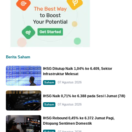
Berita Saham
IHSG Ditutup Naik 1,04% ke 6.409, Sektor
Infrastruktur Melesat
07 Agustus 2026
Saham
IHSG Naik 0,71% ke 6.388 pada Sesi I Jumat (7/8)
07 Agustus 2026
Saham
IHSG Rebound 0,45% ke 6.372 Jumat Pagi,
Ditopang Sentimen Domestik
07 Agustus 2026
Saham