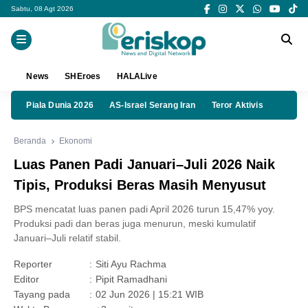
Sabtu, 08 Agt 2026
News
SHEroes
HALALive
Piala Dunia 2026
AS-Israel Serang Iran
Teror Aktivis
Beranda
Ekonomi
Luas Panen Padi Januari–Juli 2026 Naik
Tipis, Produksi Beras Masih Menyusut
BPS mencatat luas panen padi April 2026 turun 15,47% yoy.
Produksi padi dan beras juga menurun, meski kumulatif
Januari–Juli relatif stabil.
Reporter
:
Siti Ayu Rachma
Editor
:
Pipit Ramadhani
Tayang pada
:
02 Jun 2026 | 15:21 WIB