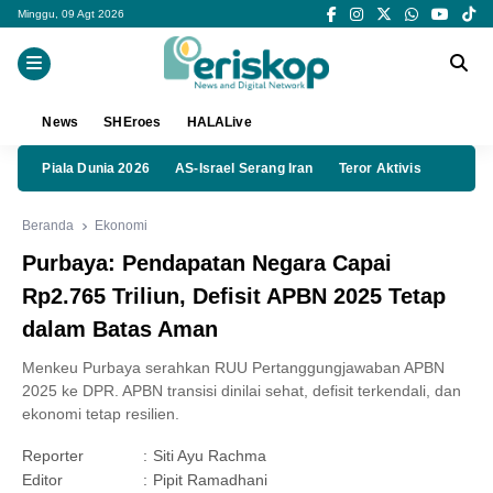
Minggu, 09 Agt 2026
News
SHEroes
HALALive
Piala Dunia 2026
AS-Israel Serang Iran
Teror Aktivis
Beranda
Ekonomi
Purbaya: Pendapatan Negara Capai
Rp2.765 Triliun, Defisit APBN 2025 Tetap
dalam Batas Aman
Menkeu Purbaya serahkan RUU Pertanggungjawaban APBN
2025 ke DPR. APBN transisi dinilai sehat, defisit terkendali, dan
ekonomi tetap resilien.
Reporter
:
Siti Ayu Rachma
Editor
:
Pipit Ramadhani