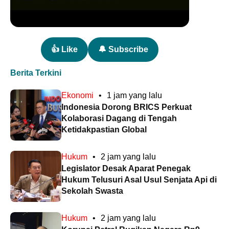
👍 Like
🔔 Subscribe
Berita Terkini
Ekonomi
•
1 jam yang lalu
Indonesia Dorong BRICS Perkuat
Kolaborasi Dagang di Tengah
Ketidakpastian Global
Hukum
•
2 jam yang lalu
Legislator Desak Aparat Penegak
Hukum Telusuri Asal Usul Senjata Api di
Sekolah Swasta
Hukum
•
2 jam yang lalu