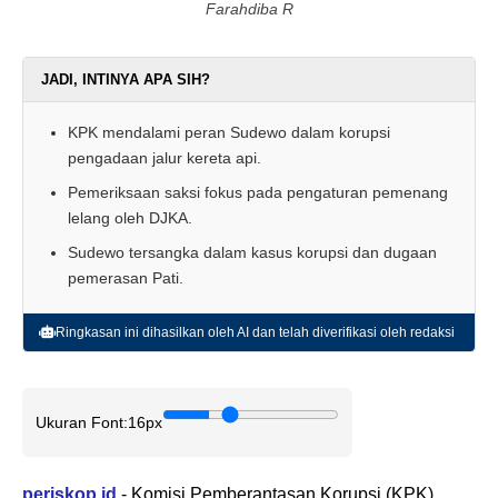
Farahdiba R
JADI, INTINYA APA SIH?
KPK mendalami peran Sudewo dalam korupsi
pengadaan jalur kereta api.
Pemeriksaan saksi fokus pada pengaturan pemenang
lelang oleh DJKA.
Sudewo tersangka dalam kasus korupsi dan dugaan
pemerasan Pati.
Ringkasan ini dihasilkan oleh AI dan telah diverifikasi oleh redaksi
Ukuran Font:
16px
periskop.id
- Komisi Pemberantasan Korupsi (KPK)