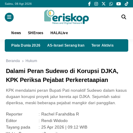
Sabtu, 08 Agt 2026
News
SHEroes
HALALive
Piala Dunia 2026
AS-Israel Serang Iran
Teror Aktivis
Beranda
Hukum
Dalami Peran Sudewo di Korupsi DJKA,
KPK Periksa Pejabat Perkeretaapian
KPK mendalami peran Bupati Pati nonaktif Sudewo dalam kasus
dugaan korupsi proyek jalur kereta api DJKA. Sejumlah saksi
diperiksa, meski beberapa pejabat mangkir dari panggilan.
Reporter
:
Rachel Farahdiba R
Editor
:
Rendi Widodo
Tayang pada
:
25 Apr 2026 | 09:12 WIB