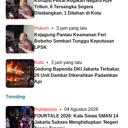
Korupsi Petral Rugikan Negara Rp9
Triliun, 6 Tersangka Segera
Disidangkan, 1 Ditahan di Kota
Hukum
•
3 jam yang lalu
Kejagung Pantau Keamanan Feri
Boboho Sembari Tunggu Keputusan
LPSK
Kota
•
3 jam yang lalu
Gedung Bapenda DKI Jakarta Terbakar,
20 Unit Damkar Dikerahkan Padamkan
Api
Trending
Humaniora
•
04 Agustus 2026
FOURTALE 2026: Kala Siswa SMAN 14
Jakarta Sukses Menghidupkan ‘Negeri