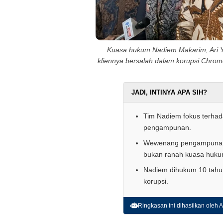
Kuasa hukum Nadiem Makarim, Ari Y
kliennya bersalah dalam korupsi Chrom
JADI, INTINYA APA SIH?
Tim Nadiem fokus terhad
pengampunan.
Wewenang pengampunan s
bukan ranah kuasa huku
Nadiem dihukum 10 tahun 
korupsi.
Ringkasan ini dihasilkan oleh AI