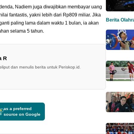
denda, Nadiem juga diwajibkan membayar uang
ai fantastis, yakni lebih dari Rp809 miliar. Jika
Berita Olah
nti paling lama dalam waktu 1 bulan, ia akan
han selama 5 tahun.
a R
iput dan menulis berita untuk Periskop.id.
as a preferred
source on Google