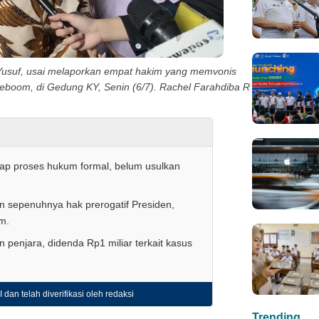
usuf, usai melaporkan empat hakim yang memvonis
eboom, di Gedung KY, Senin (6/7). Rachel Farahdiba R
ap proses hukum formal, belum usulkan
epenuhnya hak prerogatif Presiden,
m.
penjara, didenda Rp1 miliar terkait kasus
 dan telah diverifikasi oleh redaksi
Trending