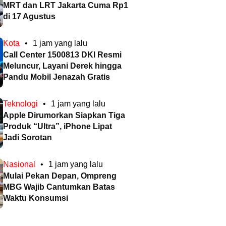
MRT dan LRT Jakarta Cuma Rp1
di 17 Agustus
Kota
•
1 jam yang lalu
Call Center 1500813 DKI Resmi
Meluncur, Layani Derek hingga
Pandu Mobil Jenazah Gratis
Teknologi
•
1 jam yang lalu
Apple Dirumorkan Siapkan Tiga
Produk “Ultra”, iPhone Lipat
Jadi Sorotan
Nasional
•
1 jam yang lalu
Mulai Pekan Depan, Ompreng
MBG Wajib Cantumkan Batas
Waktu Konsumsi