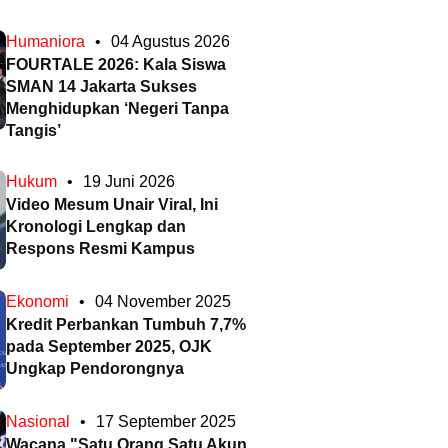
Humaniora
•
04 Agustus 2026
FOURTALE 2026: Kala Siswa
SMAN 14 Jakarta Sukses
Menghidupkan ‘Negeri Tanpa
Tangis’
Hukum
•
19 Juni 2026
Video Mesum Unair Viral, Ini
Kronologi Lengkap dan
Respons Resmi Kampus
Ekonomi
•
04 November 2025
Kredit Perbankan Tumbuh 7,7%
pada September 2025, OJK
Ungkap Pendorongnya
Nasional
•
17 September 2025
Wacana "Satu Orang Satu Akun