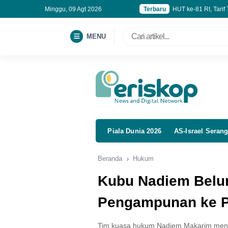
Minggu, 09 Agt 2026
Terbaru
HUT ke-81 RI, Tari
Call Center 150081
Apple Dirumorkan Si
MENU
Mulai Pekan Depan
Piala Dunia 2026
AS-Israel Serang
Beranda
Hukum
Kubu Nadiem Belu
Pengampunan ke P
Tim kuasa hukum Nadiem Makarim men