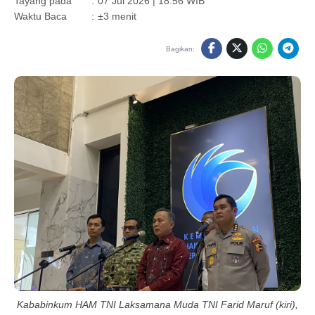
Tayang pada
:
07 Jul 2026 | 18:56 WIB
Waktu Baca
:
±3 menit
Bagikan:
Kababinkum HAM TNI Laksamana Muda TNI Farid Maruf (kiri),