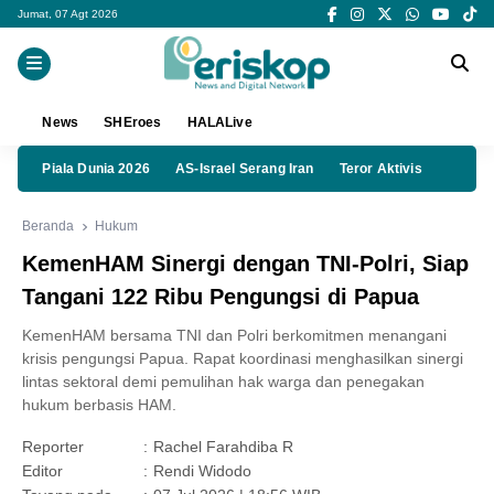
Jumat, 07 Agt 2026
News
SHEroes
HALALive
Piala Dunia 2026
AS-Israel Serang Iran
Teror Aktivis
Beranda
Hukum
KemenHAM Sinergi dengan TNI-Polri, Siap
Tangani 122 Ribu Pengungsi di Papua
KemenHAM bersama TNI dan Polri berkomitmen menangani
krisis pengungsi Papua. Rapat koordinasi menghasilkan sinergi
lintas sektoral demi pemulihan hak warga dan penegakan
hukum berbasis HAM.
Reporter
:
Rachel Farahdiba R
Editor
:
Rendi Widodo