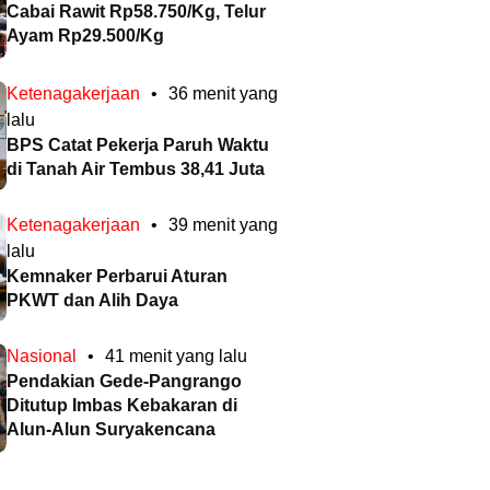
Cabai Rawit Rp58.750/Kg, Telur
Ayam Rp29.500/Kg
Ketenagakerjaan
•
36 menit yang
lalu
BPS Catat Pekerja Paruh Waktu
di Tanah Air Tembus 38,41 Juta
Ketenagakerjaan
•
39 menit yang
lalu
Kemnaker Perbarui Aturan
PKWT dan Alih Daya
Nasional
•
41 menit yang lalu
Pendakian Gede-Pangrango
Ditutup Imbas Kebakaran di
Alun-Alun Suryakencana