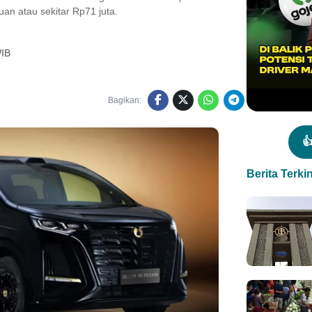
yuan atau sekitar Rp71 juta.
WIB
Bagikan:

Berita Terkin