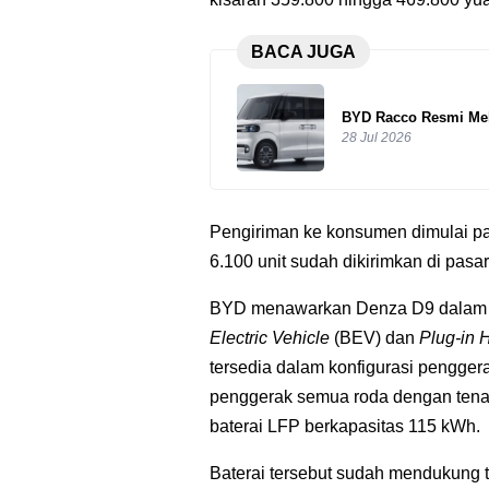
BACA JUGA
BYD Racco Resmi Mel
28 Jul 2026
Pengiriman ke konsumen dimulai pad
6.100 unit sudah dikirimkan di pasa
BYD menawarkan Denza D9 dalam du
Electric Vehicle
(BEV) dan
Plug-in H
tersedia dalam konfigurasi pengger
penggerak semua roda dengan ten
baterai LFP berkapasitas 115 kWh.
Baterai tersebut sudah mendukung 