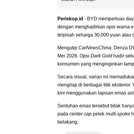
Periskop.id
- BYD memperluas daya 
dengan menghadirkan opsi warna e
terpisah seharga 30.000 yuan atau s
Mengutip
CarNewsChina
, Denza D9
Mei 2026. Opsi
Dark Gold
hadir seba
konsumen yang menginginkan tampil
Secara visual, varian ini memaduk
mengilap di berbagai titik eksterio
kini menggunakan lapisan emas asl
Sentuhan emas tersebut tidak hanya 
pada
center cap
pelek
multi-spoke
h
belakang.