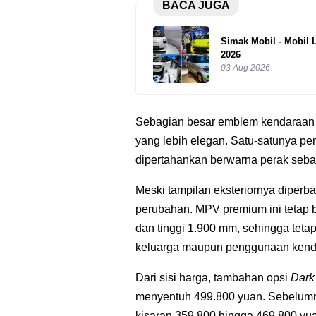
BACA JUGA
Simak Mobil - Mobil 
2026
03 Aug 2026
Sebagian besar emblem kendaraan 
yang lebih elegan. Satu-satunya p
dipertahankan berwarna perak seba
Meski tampilan eksteriornya diperb
perubahan. MPV premium ini tetap 
dan tinggi 1.900 mm, sehingga teta
keluarga maupun penggunaan kenda
Dari sisi harga, tambahan opsi
Dark
menyentuh 499.800 yuan. Sebelumn
kisaran 359.800 hingga 469.800 yu