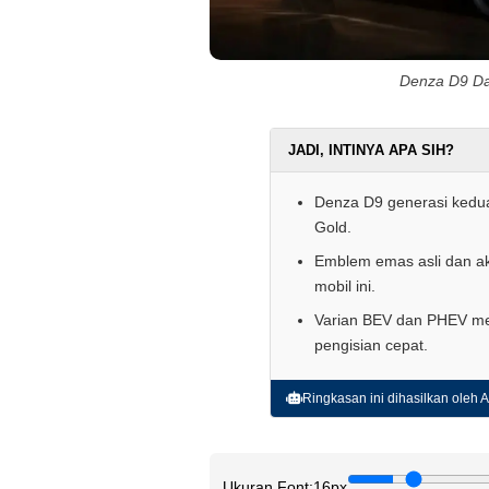
Denza D9 Da
JADI, INTINYA APA SIH?
Denza D9 generasi kedua
Gold.
Emblem emas asli dan a
mobil ini.
Varian BEV dan PHEV me
pengisian cepat.
Ringkasan ini dihasilkan oleh AI
Ukuran Font:
16px