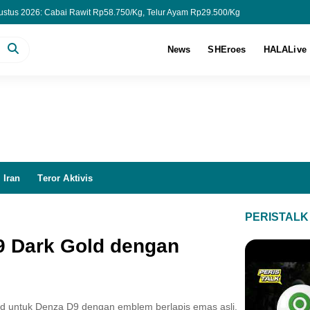
stus 2026: Cabai Rawit Rp58.750/Kg, Telur Ayam Rp29.500/Kg
Turun Tipis ke US$145,3 Miliar pada Juli 2026, BI: Masih Aman
Paruh Waktu di Tanah Air Tembus 38,41 Juta
News
SHEroes
HALALive
Aturan PKWT dan Alih Daya
 Iran
Teror Aktivis
PERISTALK
9 Dark Gold dengan
d untuk Denza D9 dengan emblem berlapis emas asli.