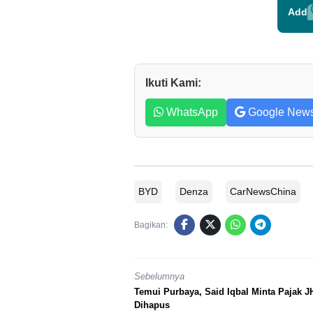
Add
Ikuti Kami:
WhatsApp
Google New
BYD
Denza
CarNewsChina
Bagikan:
Sebelumnya
Temui Purbaya, Said Iqbal Minta Pajak J
Dihapus