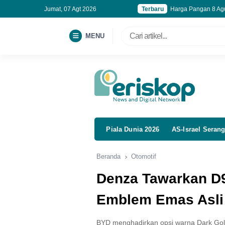
Jumat, 07 Agt 2026
Terbaru
Harga Pangan 8 Agu
Cadangan Devisa RI 
BPS Catat Pekerja 
MENU
Kemnaker Perbarui 
Piala Dunia 2026
AS-Israel Serang
Beranda
Otomotif
Denza Tawarkan D
Emblem Emas Asli
BYD menghadirkan opsi warna Dark Gol