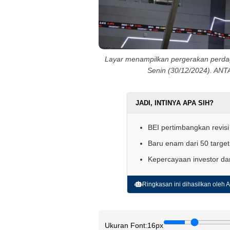
Layar menampilkan pergerakan perdag
Senin (30/12/2024). A
JADI, INTINYA APA SIH?
BEI pertimbangkan revisi 
Baru enam dari 50 target
Kepercayaan investor dan
Ringkasan ini dihasilkan oleh AI
Ukuran Font:
16px