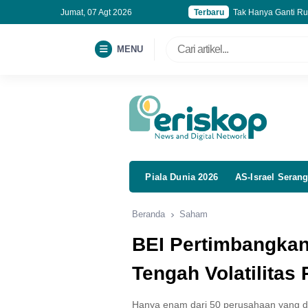
Jumat, 07 Agt 2026
Terbaru
Tak Hanya Ganti Ru
Kebut Program MBG
BGN Rapikan 6 Jut
MENU
Roblox Family Zone 
Piala Dunia 2026
AS-Israel Serang
Beranda
Saham
BEI Pertimbangkan 
Tengah Volatilitas
Hanya enam dari 50 perusahaan yang dit