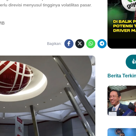
lu direvisi menyusul tingginya volatilitas pasar.
WIB
Bagikan:

Berita Terkin