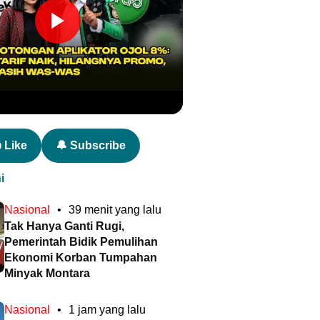
 Like
🔔 Subscribe
i
Nasional
•
39 menit yang lalu
Tak Hanya Ganti Rugi,
Pemerintah Bidik Pemulihan
Ekonomi Korban Tumpahan
Minyak Montara
Nasional
•
1 jam yang lalu