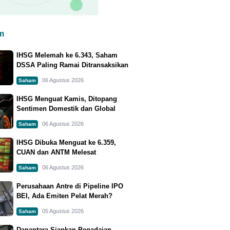
m
IHSG Melemah ke 6.343, Saham
DSSA Paling Ramai Ditransaksikan
06 Agustus 2026
Saham
IHSG Menguat Kamis, Ditopang
Sentimen Domestik dan Global
06 Agustus 2026
Saham
IHSG Dibuka Menguat ke 6.359,
CUAN dan ANTM Melesat
06 Agustus 2026
Saham
Perusahaan Antre di Pipeline IPO
BEI, Ada Emiten Pelat Merah?
05 Agustus 2026
Saham
Danantara Siapkan Pegadaian