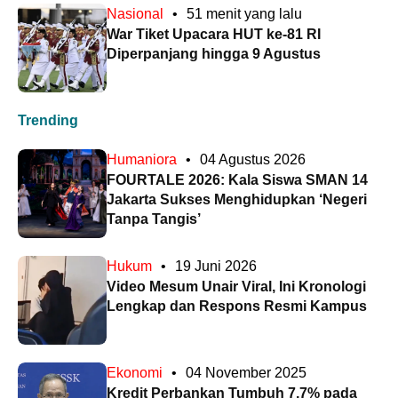
Nasional
•
51 menit yang lalu
War Tiket Upacara HUT ke-81 RI
Diperpanjang hingga 9 Agustus
Trending
Humaniora
•
04 Agustus 2026
FOURTALE 2026: Kala Siswa SMAN 14
Jakarta Sukses Menghidupkan ‘Negeri
Tanpa Tangis’
Hukum
•
19 Juni 2026
Video Mesum Unair Viral, Ini Kronologi
Lengkap dan Respons Resmi Kampus
Ekonomi
•
04 November 2025
Kredit Perbankan Tumbuh 7,7% pada