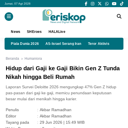
Jumat, 07 Agt 2026
News
SHEroes
HALALive
Piala Dunia 2026
AS-Israel Serang Iran
Teror Aktivis
Beranda
Humaniora
Hidup dari Gaji ke Gaji Bikin Gen Z Tunda
Nikah hingga Beli Rumah
Laporan Survei Deloitte 2026 mengungkap 47% Gen Z hidup
pas-pasan dari gaji ke gaji, memicu penundaan keputusan
besar mulai dari menikah hingga karier.
Penulis
:
Akbar Ramadhan
Editor
:
Akbar Ramadhan
Tayang pada
:
29 Jun 2026 | 15:49 WIB