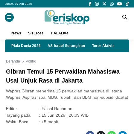
Jumat, 07 Agt 2026
News
SHEroes
HALALive
Piala Dunia 2026
AS-Israel Serang Iran
Teror Aktivis
Beranda
Politik
Gibran Temui 15 Perwakilan Mahasiswa
Usai Unjuk Rasa di Jakarta
Wapres Gibran menerima 15 perwakilan mahasiswa di Istana
Wapres. Aspirasi soal MBG, rupiah, dan BBM non-subsidi dicatat
Editor
:
Faisal Rachman
Tayang pada
:
15 Jun 2026 | 20:09 WIB
Waktu Baca
:
±5 menit