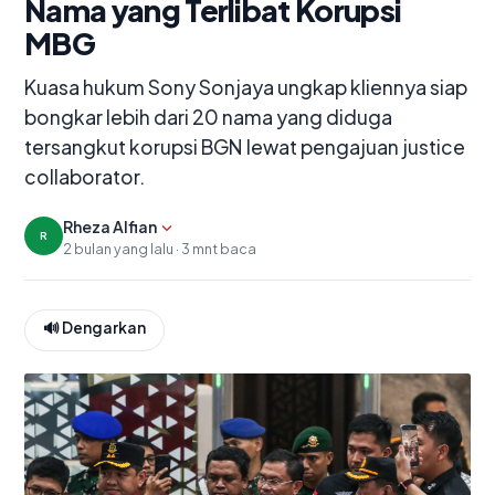
Nama yang Terlibat Korupsi
MBG
Kuasa hukum Sony Sonjaya ungkap kliennya siap
bongkar lebih dari 20 nama yang diduga
tersangkut korupsi BGN lewat pengajuan justice
collaborator.
Tampilkan editor
Rheza Alfian
R
2 bulan yang lalu · 3 mnt baca
🔊 Dengarkan