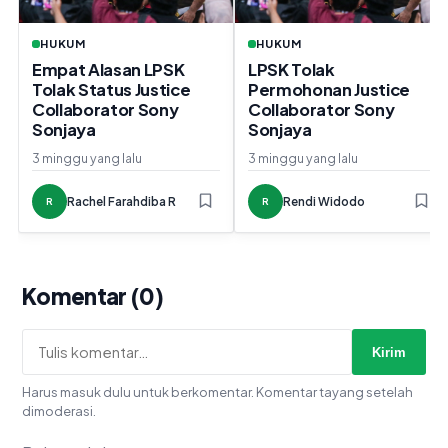
HUKUM
HUKUM
Empat Alasan LPSK
LPSK Tolak
Tolak Status Justice
Permohonan Justice
Collaborator Sony
Collaborator Sony
Sonjaya
Sonjaya
3 minggu yang lalu
3 minggu yang lalu
Rachel Farahdiba R
Rendi Widodo
R
R
Komentar (0)
Kirim
Harus masuk dulu untuk berkomentar. Komentar tayang setelah
dimoderasi.