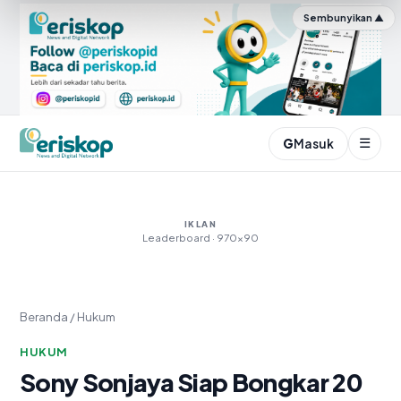
Sembunyikan ▲
☰
G
Masuk
Periskop.id
IKLAN
Leaderboard · 970×90
Beranda
/
Hukum
HUKUM
Sony Sonjaya Siap Bongkar 20