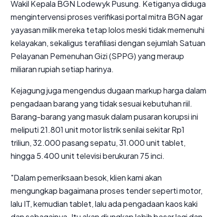
Wakil Kepala BGN Lodewyk Pusung. Ketiganya diduga
mengintervensi proses verifikasi portal mitra BGN agar
yayasan milik mereka tetap lolos meski tidak memenuhi
kelayakan, sekaligus terafiliasi dengan sejumlah Satuan
Pelayanan Pemenuhan Gizi (SPPG) yang meraup
miliaran rupiah setiap harinya.
Kejagung juga mengendus dugaan
markup
harga dalam
pengadaan barang yang tidak sesuai kebutuhan riil.
Barang-barang yang masuk dalam pusaran korupsi ini
meliputi 21.801 unit motor listrik senilai sekitar Rp1
triliun, 32.000 pasang sepatu, 31.000 unit tablet,
hingga 5.400 unit televisi berukuran 75 inci.
"Dalam pemeriksaan besok, klien kami akan
mengungkap bagaimana proses tender seperti motor,
lalu IT, kemudian tablet, lalu ada pengadaan kaos kaki
dan sebagainya. Itu akan diungkap lebih besar lagi dan