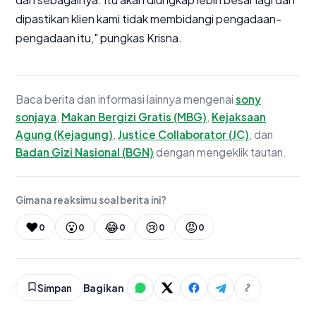
dipastikan klien kami tidak membidangi pengadaan-
pengadaan itu," pungkas Krisna.
Baca berita dan informasi lainnya mengenai
sony
sonjaya
,
Makan Bergizi Gratis (MBG)
,
Kejaksaan
Agung (Kejagung)
,
Justice Collaborator (JC)
, dan
Badan Gizi Nasional (BGN)
dengan mengeklik tautan.
Gimana reaksimu soal berita ini?
❤️
😮
😂
😢
😡
0
0
0
0
0
Simpan
Bagikan