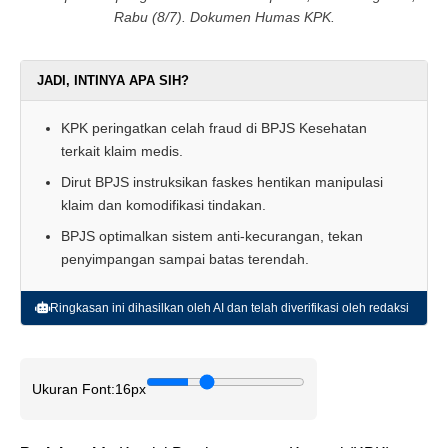
Rabu (8/7). Dokumen Humas KPK.
JADI, INTINYA APA SIH?
KPK peringatkan celah fraud di BPJS Kesehatan
terkait klaim medis.
Dirut BPJS instruksikan faskes hentikan manipulasi
klaim dan komodifikasi tindakan.
BPJS optimalkan sistem anti-kecurangan, tekan
penyimpangan sampai batas terendah.
Ringkasan ini dihasilkan oleh AI dan telah diverifikasi oleh redaksi
Ukuran Font:
16px