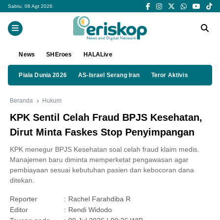
Sabtu, 08 Agt 2026
News
SHEroes
HALALive
Piala Dunia 2026
AS-Israel Serang Iran
Teror Aktivis
Beranda
Hukum
KPK Sentil Celah Fraud BPJS Kesehatan,
Dirut Minta Faskes Stop Penyimpangan
KPK menegur BPJS Kesehatan soal celah fraud klaim medis.
Manajemen baru diminta memperketat pengawasan agar
pembiayaan sesuai kebutuhan pasien dan kebocoran dana
ditekan.
Reporter
:
Rachel Farahdiba R
Editor
:
Rendi Widodo