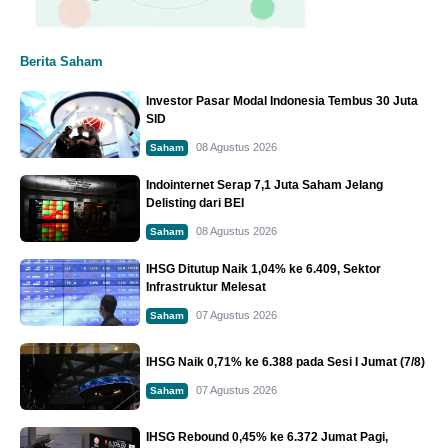
Berita Saham
Investor Pasar Modal Indonesia Tembus 30 Juta
SID
08 Agustus 2026
Saham
Indointernet Serap 7,1 Juta Saham Jelang
Delisting dari BEI
08 Agustus 2026
Saham
IHSG Ditutup Naik 1,04% ke 6.409, Sektor
Infrastruktur Melesat
07 Agustus 2026
Saham
IHSG Naik 0,71% ke 6.388 pada Sesi I Jumat (7/8)
07 Agustus 2026
Saham
IHSG Rebound 0,45% ke 6.372 Jumat Pagi,