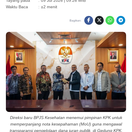
Tayang pada
:
09 Jul 2026 | 09:26 WIB
Waktu Baca
:
±2 menit
Bagikan:
Direksi baru BPJS Kesehatan menemui pimpinan KPK untuk
memperpanjang nota kesepahaman (MoU) guna mengawal
transparansi pengelolaan dana iuran publik, di Gedung KPK,