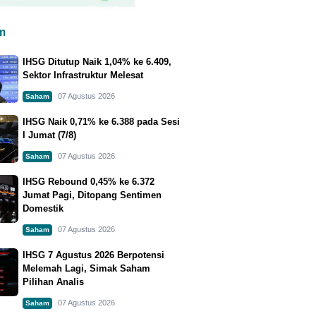
m
IHSG Ditutup Naik 1,04% ke 6.409,
Sektor Infrastruktur Melesat
07 Agustus 2026
Saham
IHSG Naik 0,71% ke 6.388 pada Sesi
I Jumat (7/8)
07 Agustus 2026
Saham
IHSG Rebound 0,45% ke 6.372
Jumat Pagi, Ditopang Sentimen
Domestik
07 Agustus 2026
Saham
IHSG 7 Agustus 2026 Berpotensi
Melemah Lagi, Simak Saham
Pilihan Analis
07 Agustus 2026
Saham