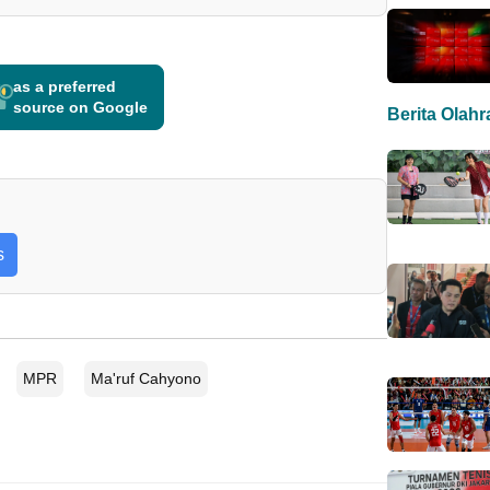
as a preferred
source on Google
Berita Olah
s
MPR
Ma'ruf Cahyono