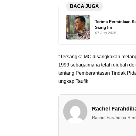
BACA JUGA
Terima Permintaan Ke
Siang Ini
07 Aug 2026
"Tersangka MC disangkakan melan
1999 sebagaimana telah diubah d
tentang Pemberantasan Tindak Pidan
ungkap Taufik.
Rachel Farahdib
Rachel Farahdiba R mel