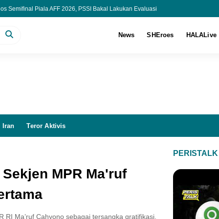
os Semifinal Piala AFF 2026, PSSI Bakal Lakukan Evaluasi
 Penanganan Kasus Eks Jampidsus Febrie Adriansyah
apenda DKI, Api Lahap Lantai 11-16
News
SHEroes
HALALive
ung Periksa 80 Saksi dan Pastikan Oknum TNI Masih Berstatus Saksi
 Iran
Teror Aktivis
PERISTALK
 Sekjen MPR Ma'ruf
ertama
I Ma’ruf Cahyono sebagai tersangka gratifikasi.