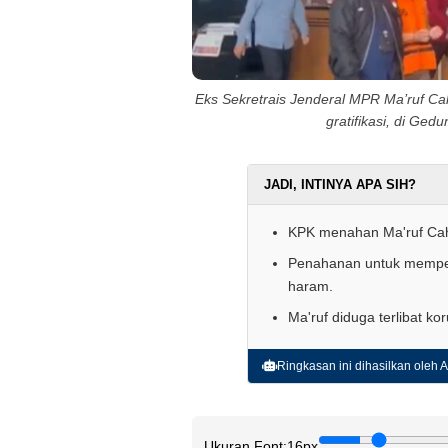
Eks Sekretrais Jenderal MPR Ma’ruf Ca
gratifikasi, di Ged
JADI, INTINYA APA SIH?
KPK menahan Ma'ruf Cahyo
Penahanan untuk memperl
haram.
Ma'ruf diduga terlibat k
Ringkasan ini dihasilkan oleh AI
Ukuran Font:
16px