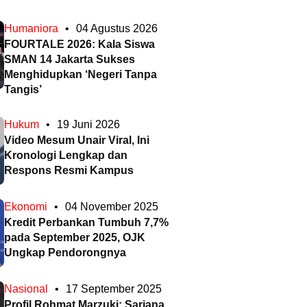
Humaniora
•
04 Agustus 2026
FOURTALE 2026: Kala Siswa
SMAN 14 Jakarta Sukses
Menghidupkan ‘Negeri Tanpa
Tangis’
Hukum
•
19 Juni 2026
Video Mesum Unair Viral, Ini
Kronologi Lengkap dan
Respons Resmi Kampus
Ekonomi
•
04 November 2025
Kredit Perbankan Tumbuh 7,7%
pada September 2025, OJK
Ungkap Pendorongnya
Nasional
•
17 September 2025
Profil Rohmat Marzuki: Sarjana