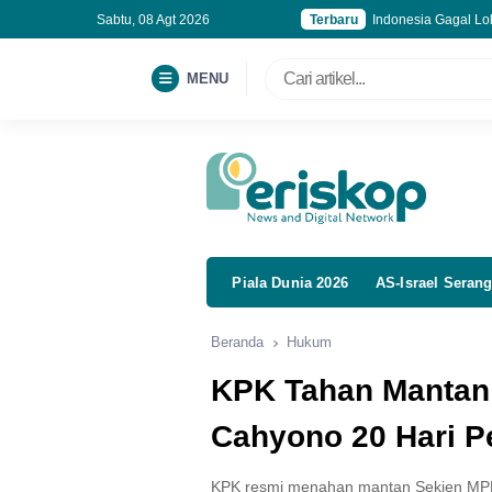
Sabtu, 08 Agt 2026
Terbaru
Indonesia Gagal Lol
Publik Harus Awasi
Kebakaran Gedung B
MENU
Korupsi MBG, Kejag
Piala Dunia 2026
AS-Israel Serang
Beranda
Hukum
KPK Tahan Mantan
Cahyono 20 Hari P
KPK resmi menahan mantan Sekjen MPR R