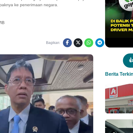
mpaknya ke penerimaan negara.
WIB
Bagikan:

Berita Terkin