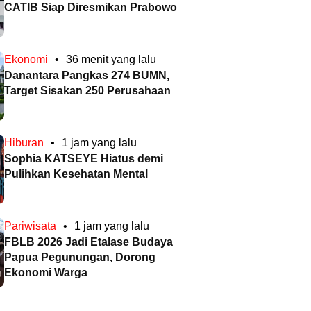
CATIB Siap Diresmikan Prabowo
Ekonomi
•
36 menit yang lalu
Danantara Pangkas 274 BUMN,
Target Sisakan 250 Perusahaan
Hiburan
•
1 jam yang lalu
Sophia KATSEYE Hiatus demi
Pulihkan Kesehatan Mental
Pariwisata
•
1 jam yang lalu
FBLB 2026 Jadi Etalase Budaya
Papua Pegunungan, Dorong
Ekonomi Warga