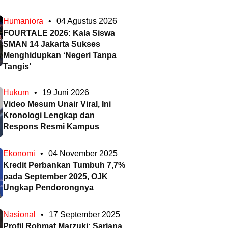
Humaniora
•
04 Agustus 2026
FOURTALE 2026: Kala Siswa
SMAN 14 Jakarta Sukses
Menghidupkan ‘Negeri Tanpa
Tangis’
Hukum
•
19 Juni 2026
Video Mesum Unair Viral, Ini
Kronologi Lengkap dan
Respons Resmi Kampus
Ekonomi
•
04 November 2025
Kredit Perbankan Tumbuh 7,7%
pada September 2025, OJK
Ungkap Pendorongnya
Nasional
•
17 September 2025
Profil Rohmat Marzuki: Sarjana