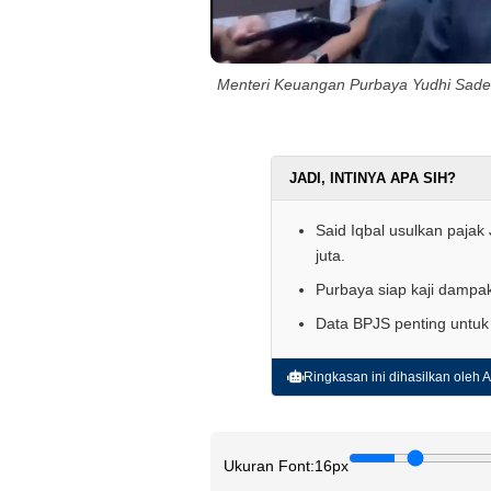
Menteri Keuangan Purbaya Yudhi Sadewa 
JADI, INTINYA APA SIH?
Said Iqbal usulkan paja
juta.
Purbaya siap kaji dampa
Data BPJS penting untuk 
Ringkasan ini dihasilkan oleh AI
Ukuran Font:
16px