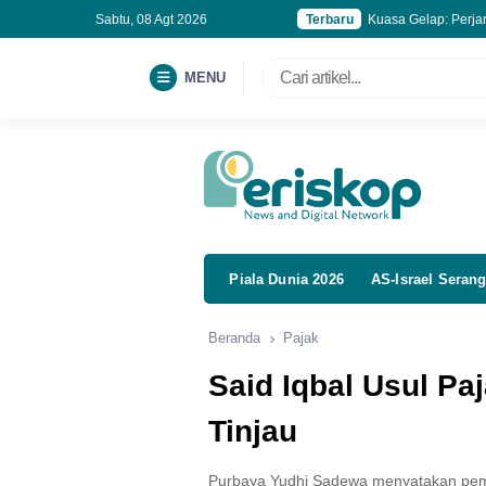
Sabtu, 08 Agt 2026
Terbaru
Kuasa Gelap: Perja
Akhir Agustus, 100 
Sekolah Rakyat Dit
MENU
Buka Jalur Karier B
Piala Dunia 2026
AS-Israel Serang
Beranda
Pajak
Said Iqbal Usul Pa
Tinjau
Purbaya Yudhi Sadewa menyatakan peme