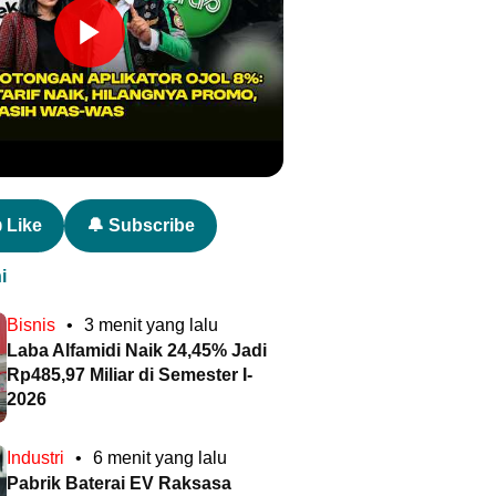
 Like
🔔 Subscribe
i
Bisnis
•
3 menit yang lalu
Laba Alfamidi Naik 24,45% Jadi
Rp485,97 Miliar di Semester I-
2026
Industri
•
6 menit yang lalu
Pabrik Baterai EV Raksasa