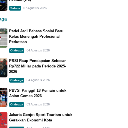
07 Agustus 2026
Saham
raga
Padel Jadi Bahasa Sosial Baru
Kelas Menengah Profesional
Perkotaan
04 Agustus 2026
Olahraga
PSSI Raup Pendapatan Sebesar
Rp722 Miliar pada Periode 2025-
2026
04 Agustus 2026
Olahraga
PBVSI Panggil 18 Pemain untuk
Asian Games 2026
03 Agustus 2026
Olahraga
Jakarta Genjot Sport Tourism untuk
Gerakkan Ekonomi Kota