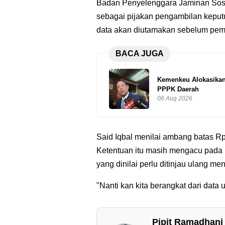
Badan Penyelenggara Jaminan Sosi
sebagai pijakan pengambilan kepu
data akan diutamakan sebelum peme
BACA JUGA
Kemenkeu Alokasikan 
PPPK Daerah
06 Aug 2026
Said Iqbal menilai ambang batas Rp5
Ketentuan itu masih mengacu pada
yang dinilai perlu ditinjau ulang me
"Nanti kan kita berangkat dari dat
Pipit Ramadhani