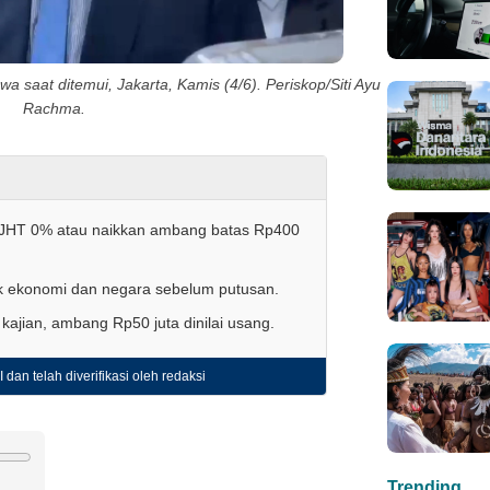
saat ditemui, Jakarta, Kamis (4/6). Periskop/Siti Ayu
Rachma.
k JHT 0% atau naikkan ambang batas Rp400
k ekonomi dan negara sebelum putusan.
kajian, ambang Rp50 juta dinilai usang.
 dan telah diverifikasi oleh redaksi
Trending