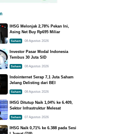
m
IHSG Melonjak 2,78% Pekan Ini,
Asing Net Buy Rp695 Miliar
08 Agustus 2026
Saham
Investor Pasar Modal Indonesia
Tembus 30 Juta SID
08 Agustus 2026
Saham
Indointernet Serap 7,1 Juta Saham
Jelang Delisting dari BEI
08 Agustus 2026
Saham
IHSG Ditutup Naik 1,04% ke 6.409,
Sektor Infrastruktur Melesat
07 Agustus 2026
Saham
IHSG Naik 0,71% ke 6.388 pada Sesi
I Jumat (7/8)