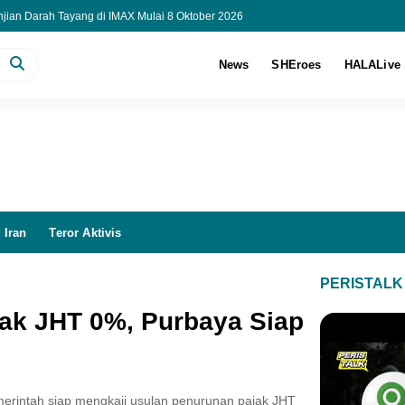
njian Darah Tayang di IMAX Mulai 8 Oktober 2026
Sekolah Rakyat Baru Mulai Beroperasi
arget Tampung 150 Ribu Siswa pada 2027
News
SHEroes
HALALive
aru, 12 Perawat Indonesia Resmi Kerja di RS Malaysia
 Iran
Teror Aktivis
PERISTALK
jak JHT 0%, Purbaya Siap
rintah siap mengkaji usulan penurunan pajak JHT