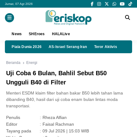
Jumat, 07 Agt 2026
News
SHEroes
HALALive
Piala Dunia 2026
AS-Israel Serang Iran
Teror Aktivis
Beranda
Energi
Uji Coba 6 Bulan, Bahlil Sebut B50
Ungguli B40 di Filter
Menteri ESDM klaim filter bahan bakar B50 lebih tahan lama
dibanding B40, hasil dari uji coba enam bulan lintas moda
transportasi.
Penulis
:
Rheza Alfian
Editor
:
Faisal Rachman
Tayang pada
:
09 Jul 2026 | 15:03 WIB