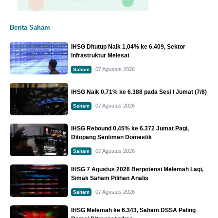
Berita Saham
IHSG Ditutup Naik 1,04% ke 6.409, Sektor
Infrastruktur Melesat
07 Agustus 2026
Saham
IHSG Naik 0,71% ke 6.388 pada Sesi I Jumat (7/8)
07 Agustus 2026
Saham
IHSG Rebound 0,45% ke 6.372 Jumat Pagi,
Ditopang Sentimen Domestik
07 Agustus 2026
Saham
IHSG 7 Agustus 2026 Berpotensi Melemah Lagi,
Simak Saham Pilihan Analis
07 Agustus 2026
Saham
IHSG Melemah ke 6.343, Saham DSSA Paling