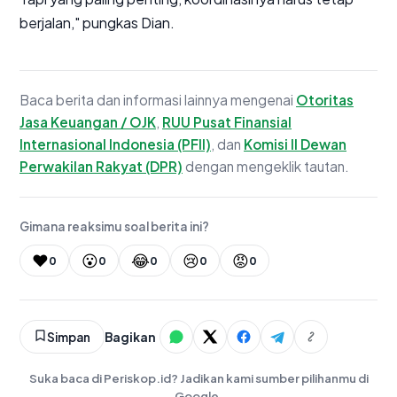
berjalan," pungkas Dian.
Baca berita dan informasi lainnya mengenai
Otoritas
Jasa Keuangan / OJK
,
RUU Pusat Finansial
Internasional Indonesia (PFII)
, dan
Komisi II Dewan
Perwakilan Rakyat (DPR)
dengan mengeklik tautan.
Gimana reaksimu soal berita ini?
❤️
😮
😂
😢
😡
0
0
0
0
0
Simpan
Bagikan
Suka baca di Periskop.id? Jadikan kami sumber pilihanmu di
Google.