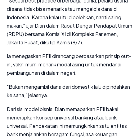
"Sesuai
best practice
di berbagai dunia, pelaku usaha
di sana tidak bisa menarik atau mengelola dana di
Indonesia. Karena kalau itu dibolehkan, nanti saling
makan," ujar Dian dalam Rapat Dengar Pendapat Umum
(RDPU) bersama Komisi XI di Kompleks Parlemen,
Jakarta Pusat, dikutip Kamis (9/7).
Ia menegaskan PFII dirancang berdasarkan prinsip
out-
in
, yakni murni menarik modal asing untuk mendanai
pembangunan di dalam negeri.
"Bukan mengambil dana dari domestik lalu dipindahkan
ke sana," jelasnya.
Dari sisi model bisnis, Dian memaparkan PFII bakal
menerapkan konsep
universal banking
atau bank
universal. Pendekatan ini memungkinkan satu entitas
bank menjalankan beragam fungsi jasa keuangan