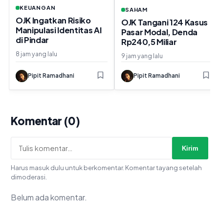
KEUANGAN
SAHAM
OJK Ingatkan Risiko
OJK Tangani 124 Kasus
Manipulasi Identitas AI
Pasar Modal, Denda
di Pindar
Rp240,5 Miliar
8 jam yang lalu
9 jam yang lalu
Pipit Ramadhani
Pipit Ramadhani
P
P
Komentar (0)
Kirim
Harus masuk dulu untuk berkomentar. Komentar tayang setelah
dimoderasi.
Belum ada komentar.