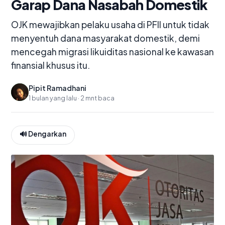
Garap Dana Nasabah Domestik
OJK mewajibkan pelaku usaha di PFII untuk tidak
menyentuh dana masyarakat domestik, demi
mencegah migrasi likuiditas nasional ke kawasan
finansial khusus itu.
Pipit Ramadhani
P
1 bulan yang lalu · 2 mnt baca
🔊 Dengarkan