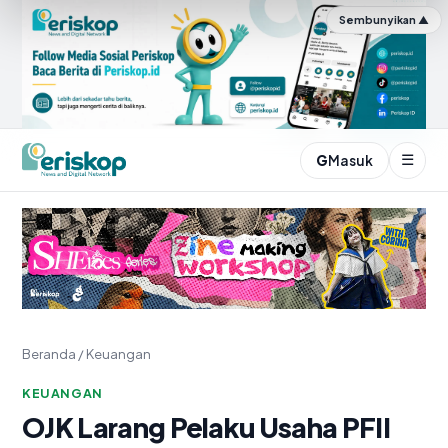
Sembunyikan ▲
☰
G
Masuk
Periskop.id
Beranda
/
Keuangan
KEUANGAN
OJK Larang Pelaku Usaha PFII